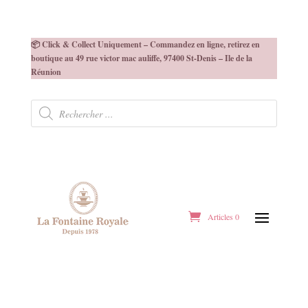
📦 Click & Collect Uniquement – Commandez en ligne, retirez en
boutique au 49 rue victor mac auliffe, 97400 St-Denis – Ile de la
Réunion
Recherche
de
produits
Articles 0