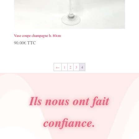
Vase coupe champagne h. 80cm
90.00
€
TTC
←
1
2
3
4
Ils nous ont fait
confiance.