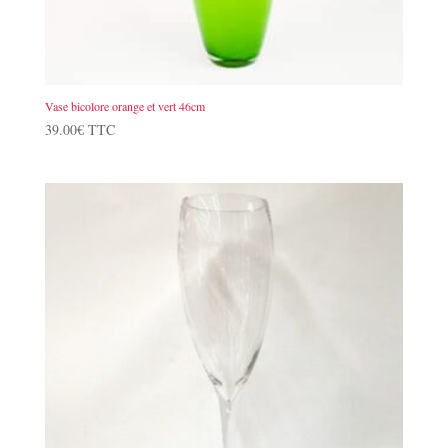
Vase bicolore orange et vert 46cm
39.00
€
TTC