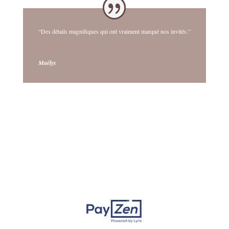
“Des détails magnifiques qui ont vraiment marqué nos invités.”
Maëlys