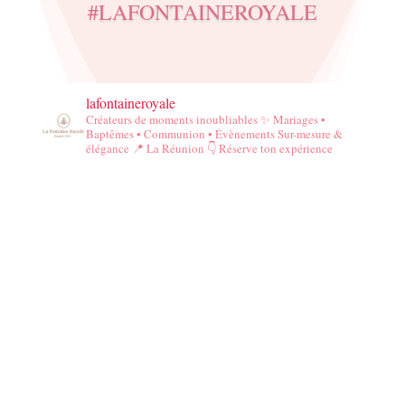
#LAFONTAINEROYALE
lafontaineroyale
Créateurs de moments inoubliables ✨️
Mariages •
Baptêmes • Communion • Évènements
Sur-mesure &
élégance
📍 La Réunion
👇 Réserve ton expérience