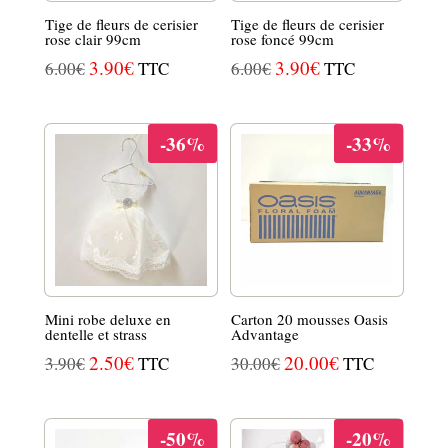
Tige de fleurs de cerisier
Tige de fleurs de cerisier
rose clair 99cm
rose foncé 99cm
LE
3.90
€
LE
LE
3.90
€
LE
6.00
€
TTC
6.00
€
TTC
PRIX
PRIX
PRIX
PRIX
INITIAL
ACTUEL
INITIAL
ACTUEL
-36%
-33%
ÉTAIT :
EST :
ÉTAIT :
EST :
6.00€.
3.90€.
6.00€.
3.90€.
Mini robe deluxe en
Carton 20 mousses Oasis
dentelle et strass
Advantage
LE
2.50
€
LE
LE
20.00
€
LE
3.90
€
TTC
30.00
€
TTC
PRIX
PRIX
PRIX
PRIX
INITIAL
ACTUEL
INITIAL
ACTUEL
-50%
-20%
ÉTAIT :
EST :
ÉTAIT :
EST :