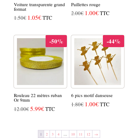
Voiture transparente grand
Paillettes rouge
format
LE
1.00
€
LE
2.00
€
TTC
LE
1.05
€
LE
1.50
€
TTC
PRIX
PRIX
PRIX
PRIX
INITIAL
ACTUEL
INITIAL
ACTUEL
ÉTAIT :
EST :
-50%
-44%
ÉTAIT :
EST :
2.00€.
1.00€.
1.50€.
1.05€.
Rouleau 22 mètres ruban
6 pics motif danseuse
Or 9mm
LE
1.00
€
LE
1.80
€
TTC
LE
5.99
€
LE
12.00
€
TTC
PRIX
PRIX
PRIX
PRIX
INITIAL
ACTUEL
INITIAL
ACTUEL
ÉTAIT :
EST :
ÉTAIT :
EST :
1
2
3
4
…
10
11
12
→
1.80€.
1.00€.