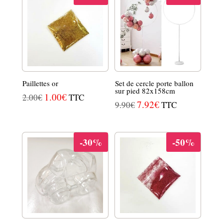
3.90€.
2.50€.
30.00€.
20.00€.
Paillettes or
Set de cercle porte ballon
sur pied 82x158cm
LE
1.00
€
LE
2.00
€
TTC
LE
7.92
€
LE
9.90
€
TTC
PRIX
PRIX
PRIX
PRIX
INITIAL
ACTUEL
INITIAL
ACTUEL
ÉTAIT :
EST :
-30%
-50%
ÉTAIT :
EST :
2.00€.
1.00€.
9.90€.
7.92€.