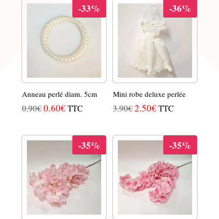
-33%
-36%
Anneau perlé diam. 5cm
Mini robe deluxe perlée
LE
0.60
€
LE
LE
2.50
€
LE
0.90
€
TTC
3.90
€
TTC
PRIX
PRIX
PRIX
PRIX
INITIAL
ACTUEL
INITIAL
ACTUEL
-35%
-35%
ÉTAIT :
EST :
ÉTAIT :
EST :
0.90€.
0.60€.
3.90€.
2.50€.