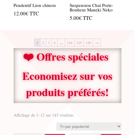
Pendentif Lion chinois
Suspension Chat Porte-
Bonheur Maneki Neko
12.00
€
TTC
5.00
€
TTC
1
2
3
4
…
124
125
126
→
❤️ Offres spéciales
Economisez sur vos
produits préférés!
Trié
Affichage de 1–12 sur 143 résultats
par
popularité