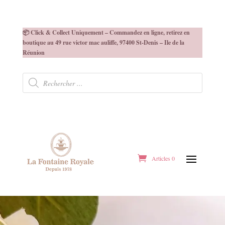
📦 Click & Collect Uniquement – Commandez en ligne, retirez en
boutique au 49 rue victor mac auliffe, 97400 St-Denis – Ile de la
Réunion
Recherche
de
produits
Articles 0