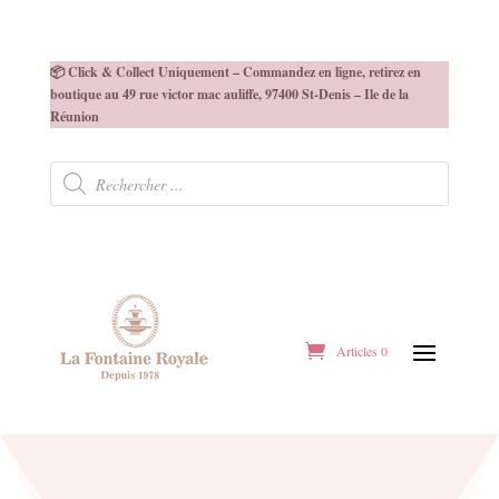
📦 Click & Collect Uniquement – Commandez en ligne, retirez en
boutique au 49 rue victor mac auliffe, 97400 St-Denis – Ile de la
Réunion
Recherche
de
produits
Articles 0