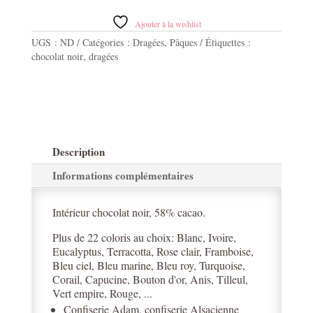
noir
58%
Ajouter à la wishlist
cacao
UGS :
ND
Catégories :
Dragées
,
Pâques
Étiquettes :
500g
chocolat noir
,
dragées
/
23
Coloris
au
choix
Description
Informations complémentaires
Intérieur chocolat noir, 58% cacao.
Plus de 22 coloris au choix: Blanc, Ivoire,
Eucalyptus, Terracotta, Rose clair, Framboise,
Bleu ciel, Bleu marine, Bleu roy, Turquoise,
Corail, Capucine, Bouton d'or, Anis, Tilleul,
Vert empire, Rouge, ...
Confiserie Adam, confiserie Alsacienne