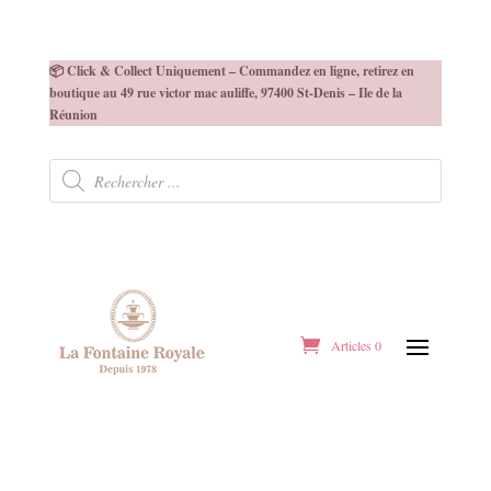
📦 Click & Collect Uniquement – Commandez en ligne, retirez en
boutique au 49 rue victor mac auliffe, 97400 St-Denis – Ile de la
Réunion
Recherche
de
produits
Articles 0