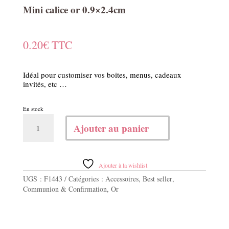
Mini calice or 0.9×2.4cm
0.20
€
TTC
Idéal pour customiser vos boites, menus, cadeaux
invités, etc …
En stock
quantité
Ajouter au panier
de
Mini
calice
or
Ajouter à la wishlist
0.9x2.4cm
UGS :
F1443
Catégories :
Accessoires
,
Best seller
,
Communion & Confirmation
,
Or