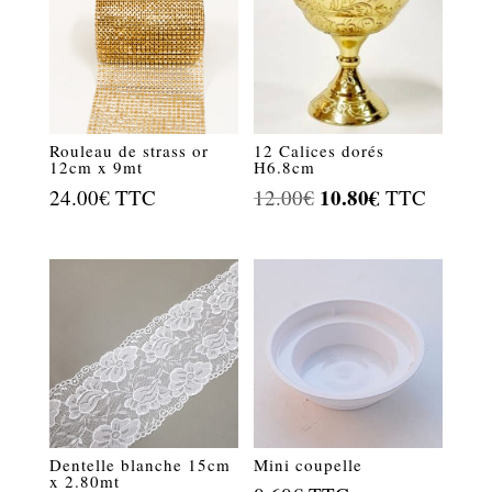
Rouleau de strass or
12 Calices dorés
12cm x 9mt
H6.8cm
Le
10.80
€
Le
24.00
€
TTC
12.00
€
TTC
prix
prix
initial
actuel
était :
est :
12.00€.
10.80€.
Dentelle blanche 15cm
Mini coupelle
x 2.80mt