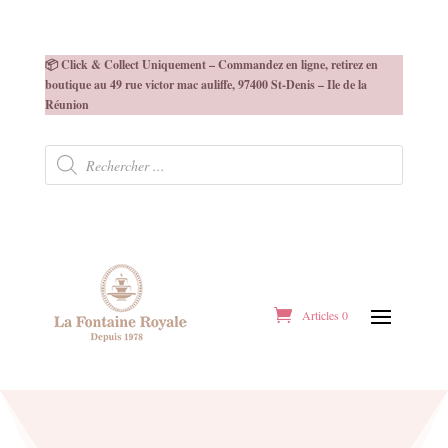
📦 Click & Collect Uniquement – Commandez en ligne, retirez en
boutique au 49 rue victor mac auliffe, 97400 St-Denis – Ile de la
Réunion
Recherche
de
produits
Articles 0