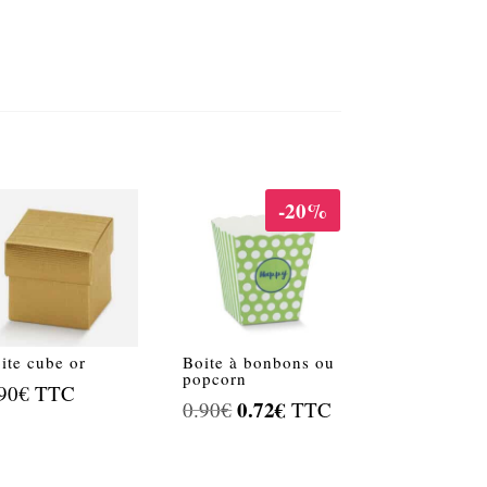
-20%
ite cube or
Boite à bonbons ou
popcorn
90
€
TTC
Le
0.72
€
Le
0.90
€
TTC
prix
prix
initial
actuel