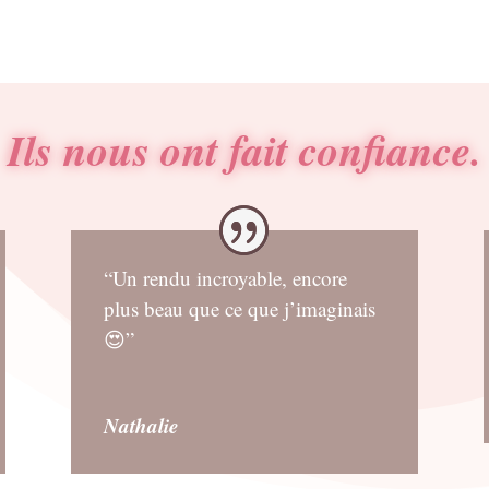
Ils nous ont fait confiance.
“Un rendu incroyable, encore
plus beau que ce que j’imaginais
😍”
Nathalie