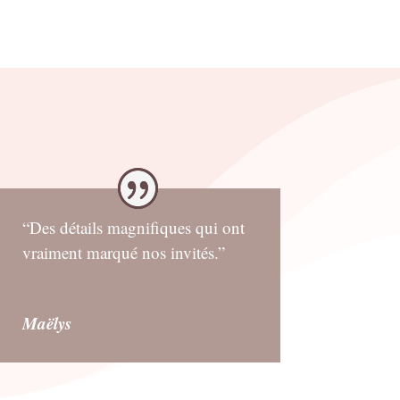
était :
est :
0.90€.
0.72€.
“Des détails magnifiques qui ont
vraiment marqué nos invités.”
Maëlys