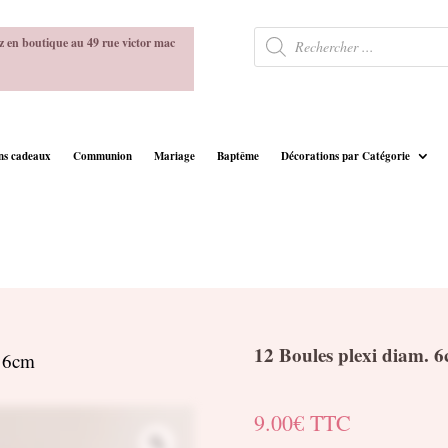
Recherche
z en boutique au 49 rue victor mac
de
produits
ins cadeaux
Communion
Mariage
Baptême
Décorations par Catégorie
12 Boules plexi diam. 
. 6cm
9.00
€
TTC