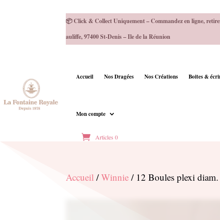
📦 Click & Collect Uniquement – Commandez en ligne, retire
auliffe, 97400 St-Denis – Ile de la Réunion
Accueil
Nos Dragées
Nos Créations
Boites & écr
Mon compte
Articles 0
Accueil
/
Winnie
/ 12 Boules plexi diam