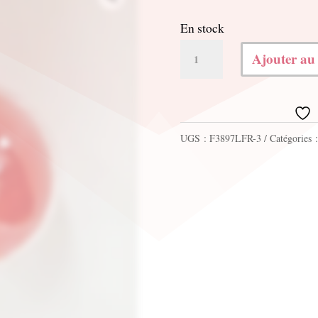
En stock
quantité
Ajouter au
de
12
Boules
UGS :
F3897LFR-3
Catégories 
plexi
diam.
6cm