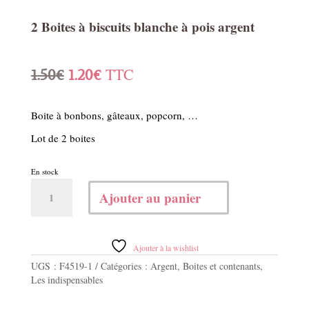
2 Boites à biscuits blanche à pois argent
Le
Le
TTC
1.50
€
1.20
€
prix
prix
Boite à bonbons, gâteaux, popcorn, …
initial
actuel
Lot de 2 boites
était :
est :
En stock
1.50€.
1.20€.
quantité
Ajouter au panier
de
2
Boites
à
Ajouter à la wishlist
biscuits
UGS :
F4519-1
Catégories :
Argent
,
Boites et contenants
,
blanche
Les indispensables
à
pois