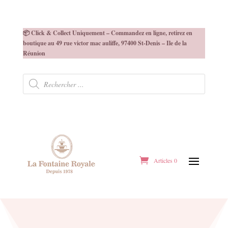
📦 Click & Collect Uniquement – Commandez en ligne, retirez en
boutique au 49 rue victor mac auliffe, 97400 St-Denis – Ile de la
Réunion
Recherche
de
produits
Articles 0