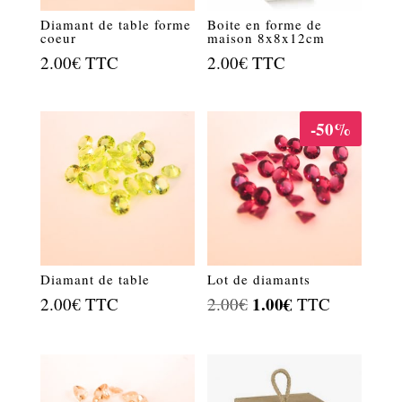
Diamant de table forme
Boite en forme de
coeur
maison 8x8x12cm
2.00
€
TTC
2.00
€
TTC
-50%
Diamant de table
Lot de diamants
Le
1.00
€
Le
2.00
€
TTC
2.00
€
TTC
prix
prix
initial
actuel
était :
est :
2.00€.
1.00€.