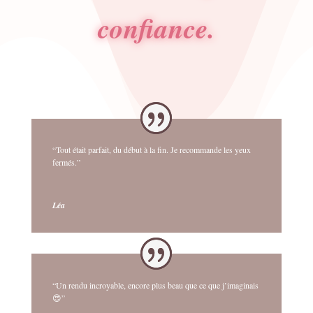
confiance.
“Tout était parfait, du début à la fin. Je recommande les yeux
fermés.”
Léa
“Un rendu incroyable, encore plus beau que ce que j’imaginais
😍”