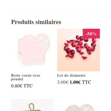
Produits similaires
-50%
Boite coeur rose
Lot de diamants
poudré
Le
1.00
€
Le
2.00
€
TTC
0.80
€
TTC
prix
prix
initial
actuel
était :
est :
2.00€.
1.00€.