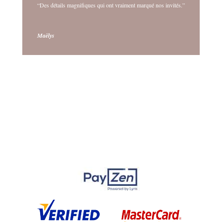
“Des détails magnifiques qui ont vraiment marqué nos invités.”
Maëlys