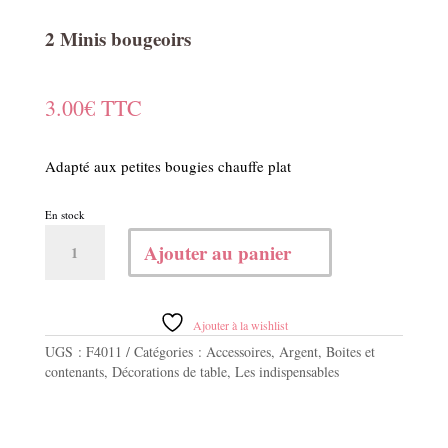
2 Minis bougeoirs
3.00
€
TTC
Adapté aux petites bougies chauffe plat
En stock
quantité
Ajouter au panier
de
2
Minis
bougeoirs
Ajouter à la wishlist
UGS :
F4011
Catégories :
Accessoires
,
Argent
,
Boites et
contenants
,
Décorations de table
,
Les indispensables