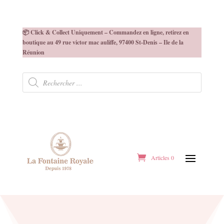
📦 Click & Collect Uniquement – Commandez en ligne, retirez en
boutique au 49 rue victor mac auliffe, 97400 St-Denis – Ile de la
Réunion
Recherche
de
produits
Articles 0