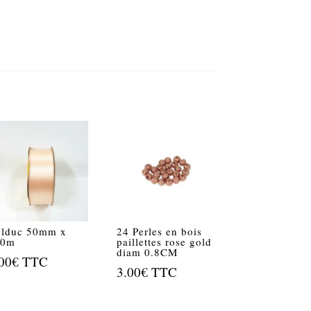
lduc 50mm x
24 Perles en bois
00m
paillettes rose gold
diam 0.8CM
00
€
TTC
3.00
€
TTC