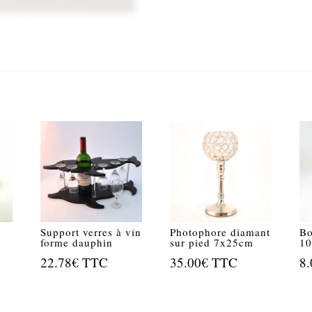
Support verres à vin
Photophore diamant
Bo
forme dauphin
sur pied 7x25cm
1
22.78
€
TTC
35.00
€
TTC
8.