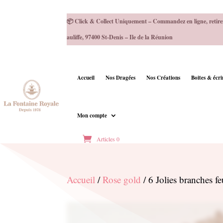
📦 Click & Collect Uniquement – Commandez en ligne, retire
auliffe, 97400 St-Denis – Ile de la Réunion
Accueil
Nos Dragées
Nos Créations
Boites & écr
Mon compte
Articles 0
Accueil
/
Rose gold
/ 6 Jolies branches fe