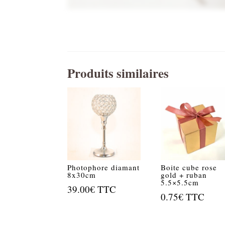
Produits similaires
Photophore diamant
Boite cube rose
8x30cm
gold + ruban
5.5×5.5cm
39.00
€
TTC
0.75
€
TTC