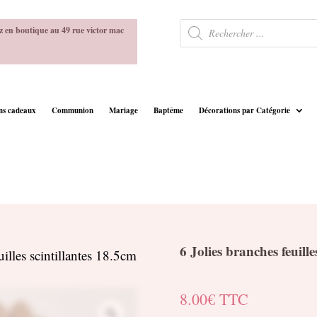
Recherche
z en boutique au 49 rue victor mac
de
produits
ins cadeaux
Communion
Mariage
Baptême
Décorations par Catégorie
6 Jolies branches feuille
uilles scintillantes 18.5cm
8.00
€
TTC