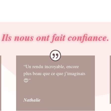
Ils nous ont fait confiance.
“Un rendu incroyable, encore
plus beau que ce que j’imaginais
😍”
Nathalie