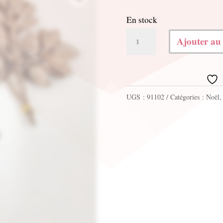
En stock
quantité
Ajouter au
de
6
Jolies
UGS :
91102
Catégories :
Noël
branches
feuilles
scintillantes
18.5cm