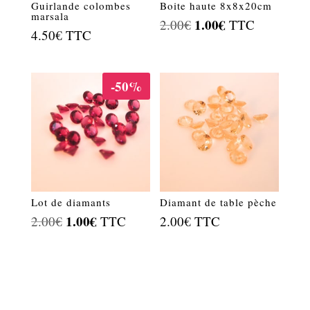
Guirlande colombes
Boite haute 8x8x20cm
marsala
Le
1.00
€
Le
2.00
€
TTC
4.50
€
TTC
prix
prix
initial
actuel
était :
est :
-50%
2.00€.
1.00€.
Lot de diamants
Diamant de table pèche
Le
1.00
€
Le
2.00
€
TTC
2.00
€
TTC
prix
prix
initial
actuel
était :
est :
2.00€.
1.00€.