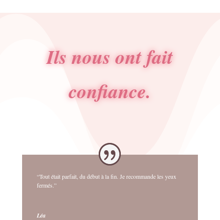
Ils nous ont fait
confiance.
“Tout était parfait, du début à la fin. Je recommande les yeux
fermés.”
Léa