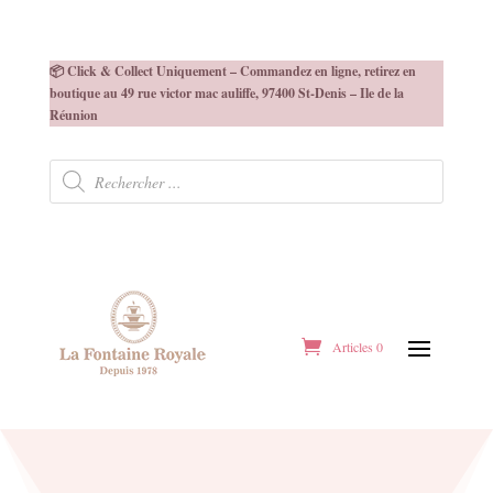
📦 Click & Collect Uniquement – Commandez en ligne, retirez en
boutique au 49 rue victor mac auliffe, 97400 St-Denis – Ile de la
Réunion
Recherche
de
produits
Articles 0