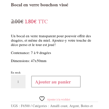
Bocal en verre bouchon vissé
Le
Le
TTC
2.00
€
1.80
€
prix
prix
Un bocal en verre transparent pour pouvoir offrir des
initial
actuel
dragées, et même du miel. Ajoutez-y votre touche de
déco perso et le tour est joué!
était :
est :
Contenance: 7 à 9 dragées
2.00€.
1.80€.
Dimensions: 47x50mm
En stock
quantité
Ajouter au panier
de
Bocal
en
verre
Ajouter à la wishlist
bouchon
UGS :
F6500
Catégories :
Amalfi coast
,
Argent
,
Boites et
vissé