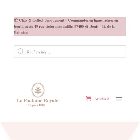
📦 Click & Collect Uniquement – Commandez en ligne, retirez en
boutique au 49 rue victor mac auliffe, 97400 St-Denis – Ile de la
Réunion
Recherche
de
produits
Articles 0