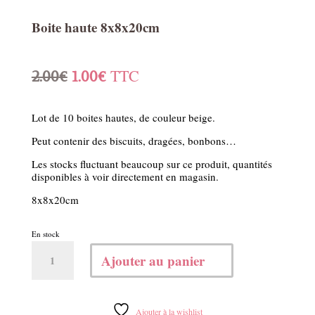
Boite haute 8x8x20cm
Le
Le
TTC
2.00
€
1.00
€
prix
prix
Lot de 10 boites hautes, de couleur beige.
initial
actuel
Peut contenir des biscuits, dragées, bonbons…
était :
est :
Les stocks fluctuant beaucoup sur ce produit, quantités
disponibles à voir directement en magasin.
2.00€.
1.00€.
8x8x20cm
En stock
quantité
Ajouter au panier
de
Boite
haute
8x8x20cm
Ajouter à la wishlist