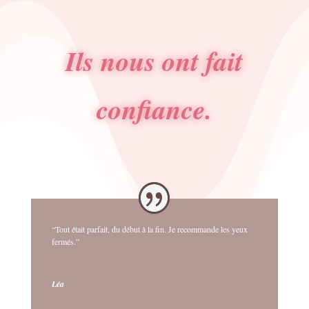
Ils nous ont fait
confiance.
“Tout était parfait, du début à la fin. Je recommande les yeux
fermés.”
Léa