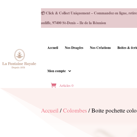
📦 Click & Collect Uniquement – Commandez en ligne, retire
auliffe, 97400 St-Denis – Ile de la Réunion
Accueil
Nos Dragées
Nos Créations
Boites & écr
Mon compte
Articles 0
Accueil
/
Colombes
/ Boite pochette col