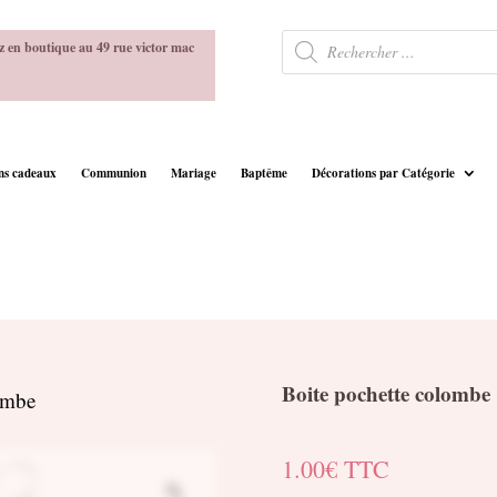
Recherche
z en boutique au 49 rue victor mac
de
produits
ins cadeaux
Communion
Mariage
Baptême
Décorations par Catégorie
Boite pochette colombe
ombe
1.00
€
TTC