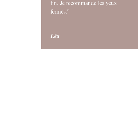
fin. Je recommande les yeux
fermés.”
Léa