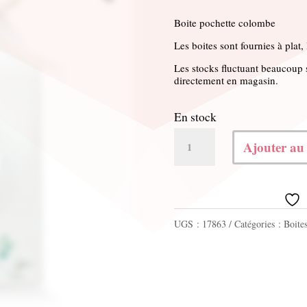
Boite pochette colombe
Les boites sont fournies à plat,
Les stocks fluctuant beaucoup s
directement en magasin.
En stock
quantité
Ajouter au
de
Boite
pochette
UGS :
17863
Catégories :
Boites
colombe