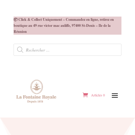
📦 Click & Collect Uniquement – Commandez en ligne, retirez en
boutique au 49 rue victor mac auliffe, 97400 St-Denis – Ile de la
Réunion
Recherche
de
produits
Articles 0