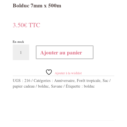
Bolduc 7mm x 500m
3.50
€
TTC
En stock
quantité
Ajouter au panier
de
Bolduc
7mm
x
Ajouter à la wishlist
500m
UGS :
216
Catégories :
Anniversaire
,
Forêt tropicale
,
Sac /
papier cadeau / bolduc
,
Savane
Étiquette :
bolduc