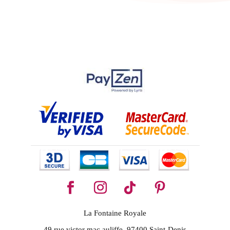
La Fontaine Royale
49 rue victor mac auliffe, 97400 Saint-Denis