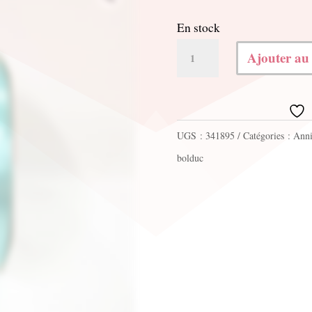
En stock
quantité
Ajouter au
de
Bolduc
50mm
UGS :
341895
Catégories :
Anni
x
bolduc
100m