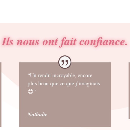
Ils nous ont fait confiance.
“Un rendu incroyable, encore
plus beau que ce que j’imaginais
😍”
Nathalie