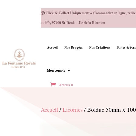
📦 Click & Collect Uniquement – Commandez en ligne, retire
auliffe, 97400 St-Denis – Ile de la Réunion
Accueil
Nos Dragées
Nos Créations
Boites & écr
Mon compte
Articles 0
Accueil
/
Licornes
/ Bolduc 50mm x 10