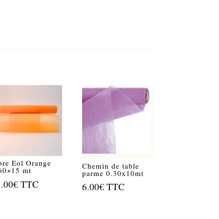
bre Eol Orange
Chemin de table
60×15 mt
parme 0.30x10mt
5.00
€
TTC
6.00
€
TTC