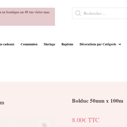
Recherche
z en boutique au 49 rue victor mac
de
produits
ins cadeaux
Communion
Mariage
Baptême
Décorations par Catégorie
Bolduc 50mm x 100m
0m
8.00
€
TTC