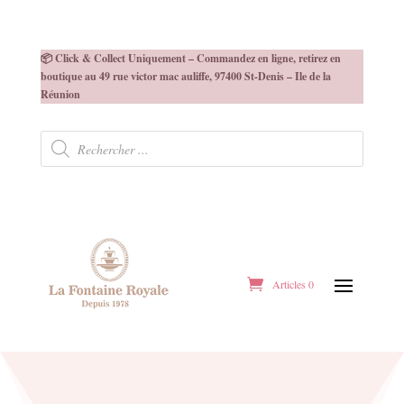
📦 Click & Collect Uniquement – Commandez en ligne, retirez en
boutique au 49 rue victor mac auliffe, 97400 St-Denis – Ile de la
Réunion
Recherche
de
produits
Articles 0