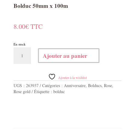
Bolduc 50mm x 100m
8.00
€
TTC
En stock
quantité
Ajouter au panier
de
Bolduc
50mm
x
Ajouter à la wishlist
100m
UGS :
263937
Catégories :
Anniversaire
,
Bolducs
,
Rose
,
Rose gold
Étiquette :
bolduc