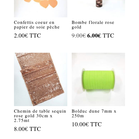
Confettis coeur en
Bombe florale rose
papier de soie pèche
gold
Le
6.00
€
Le
2.00
€
TTC
9.00
€
TTC
prix
prix
initial
actuel
était :
est :
9.00€.
6.00€.
Chemin de table sequin
Bolduc dune 7mm x
rose gold 30cm x
250m
2.75mt
10.00
€
TTC
8.00
€
TTC