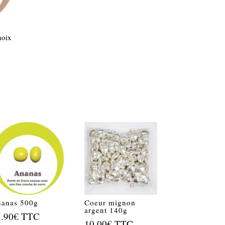
hoix
anas 500g
Coeur mignon
argent 140g
7.90
€
TTC
10.00
€
TTC