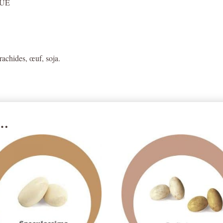
n-UE
arachides, œuf, soja.
i…