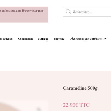
Recherche
z en boutique au 49 rue victor mac
de
produits
ins cadeaux
Communion
Mariage
Baptême
Décorations par Catégorie
Caraméline 500g
22.90
€
TTC