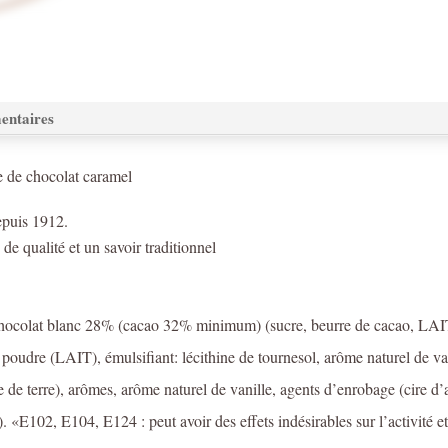
entaires
e de chocolat caramel
epuis 1912.
de qualité et un savoir traditionnel
ocolat blanc 28% (cacao 32% minimum) (sucre, beurre de cacao, LAIT
udre (LAIT), émulsifiant: lécithine de tournesol, arôme naturel de van
 de terre), arômes, arôme naturel de vanille, agents d’enrobage (cire d’a
 «E102, E104, E124 : peut avoir des effets indésirables sur l’activité et