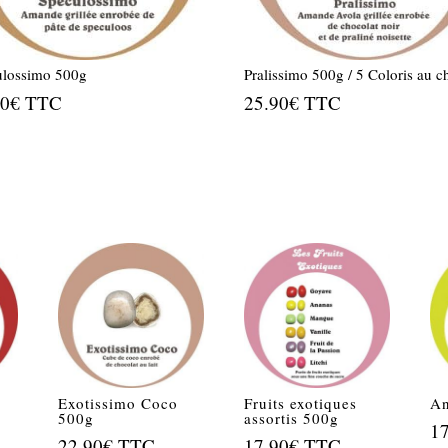
ulossimo 500g
Pralissimo 500g / 5 Coloris au c
90
€
TTC
25.90
€
TTC
Exotissimo Coco
Fruits exotiques
An
500g
assortis 500g
1
22.90
€
TTC
17.90
€
TTC