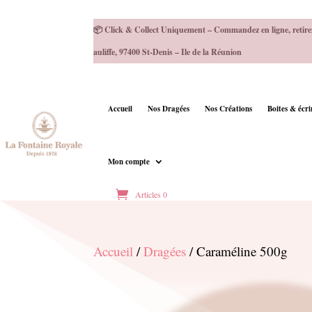
📦 Click & Collect Uniquement – Commandez en ligne, retire
auliffe, 97400 St-Denis – Ile de la Réunion
Accueil
Nos Dragées
Nos Créations
Boites & écr
Mon compte
Articles 0
Accueil
/
Dragées
/ Caraméline 500g