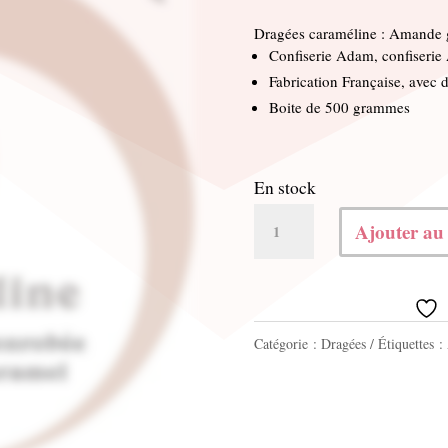
Dragées caraméline : Amande g
Confiserie Adam, confiserie
Fabrication Française, avec d
Boite de 500 grammes
En stock
quantité
Ajouter au
de
Caraméline
500g
Catégorie :
Dragées
Étiquettes :