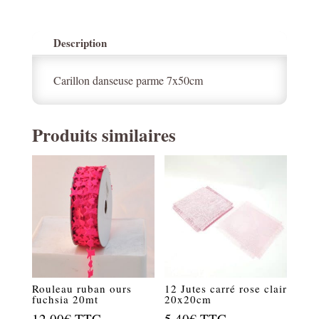
Description
Carillon danseuse parme 7x50cm
Produits similaires
Rouleau ruban ours
12 Jutes carré rose clair
fuchsia 20mt
20x20cm
12.00
€
TTC
5.40
€
TTC