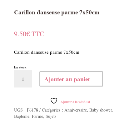
Carillon danseuse parme 7x50cm
9.50
€
TTC
Carillon danseuse parme 7x50cm
En stock
quantité
Ajouter au panier
de
Carillon
danseuse
parme
Ajouter à la wishlist
7x50cm
UGS :
F6178
Catégories :
Anniversaire
,
Baby shower
,
Baptême
,
Parme
,
Sujets