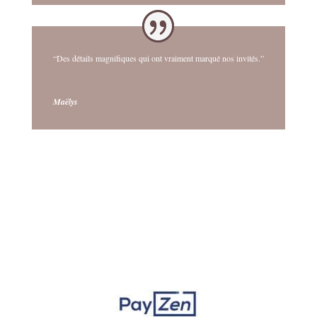
“Des détails magnifiques qui ont vraiment marqué nos invités.”
Maëlys