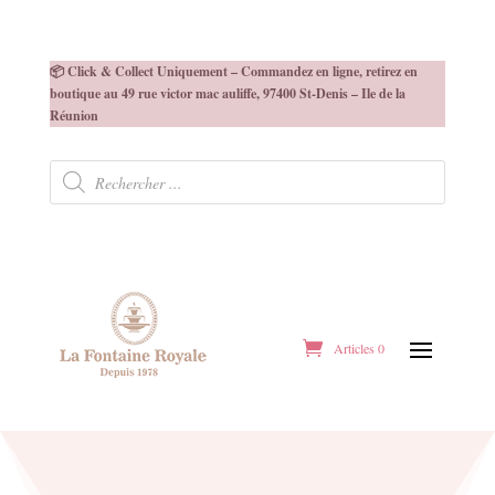
📦 Click & Collect Uniquement – Commandez en ligne, retirez en
boutique au 49 rue victor mac auliffe, 97400 St-Denis – Ile de la
Réunion
Recherche
de
produits
Articles 0