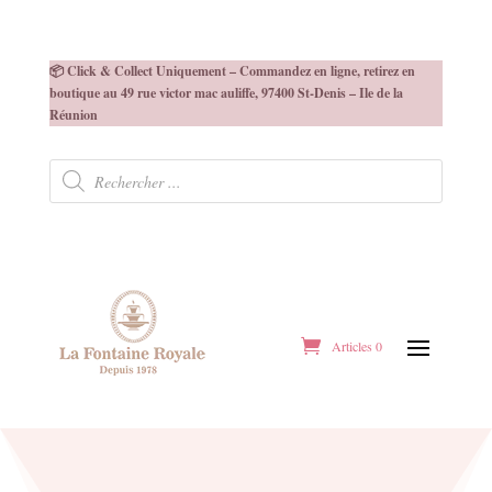
📦 Click & Collect Uniquement – Commandez en ligne, retirez en
boutique au 49 rue victor mac auliffe, 97400 St-Denis – Ile de la
Réunion
Recherche
de
produits
Articles 0