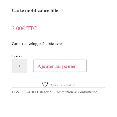
Carte motif calice fille
2.00
€
TTC
Carte + enveloppe fournie avec
En stock
quantité
Ajouter au panier
de
Carte
motif
calice
Ajouter à la wishlist
fille
UGS :
C72410
Catégorie :
Communion & Confirmation