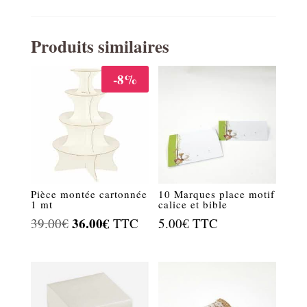
Produits similaires
-8%
Pièce montée cartonnée
10 Marques place motif
1 mt
calice et bible
Le
36.00
€
Le
39.00
€
TTC
5.00
€
TTC
prix
prix
initial
actuel
était :
est :
39.00€.
36.00€.