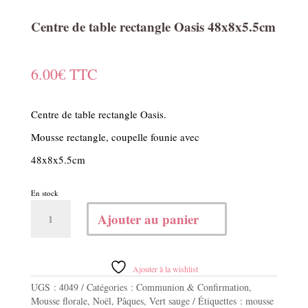
Centre de table rectangle Oasis 48x8x5.5cm
6.00
€
TTC
Centre de table rectangle Oasis.
Mousse rectangle, coupelle founie avec
48x8x5.5cm
En stock
quantité
Ajouter au panier
de
Centre
de
table
Ajouter à la wishlist
rectangle
UGS :
4049
Catégories :
Communion & Confirmation
,
Oasis
Mousse florale
,
Noël
,
Pâques
,
Vert sauge
Étiquettes :
mousse
48x8x5.5cm