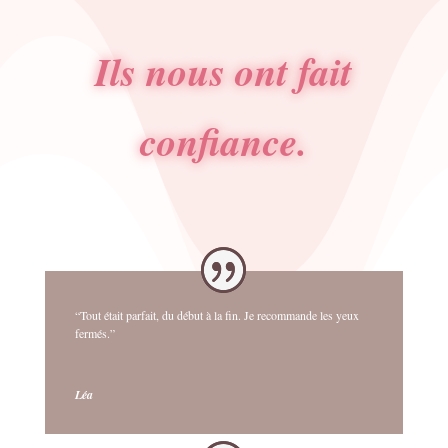
Ils nous ont fait
confiance.
“Tout était parfait, du début à la fin. Je recommande les yeux
fermés.”
Léa