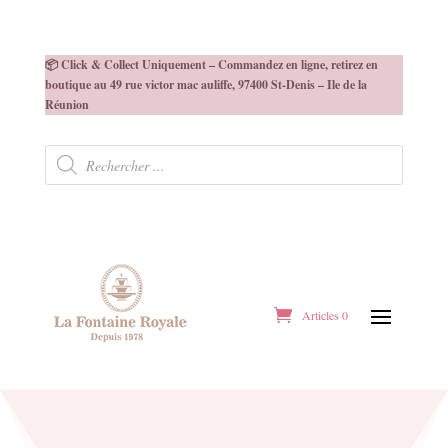
📦 Click & Collect Uniquement – Commandez en ligne, retirez en
boutique au 49 rue victor mac auliffe, 97400 St-Denis – Ile de la
Réunion
Recherche
de
produits
Articles 0