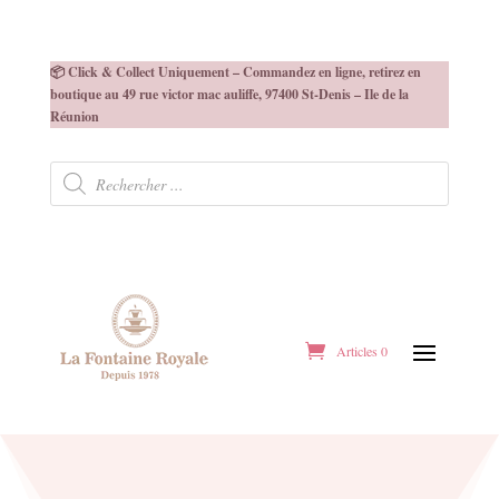
📦 Click & Collect Uniquement – Commandez en ligne, retirez en
boutique au 49 rue victor mac auliffe, 97400 St-Denis – Ile de la
Réunion
Recherche
de
produits
Articles 0