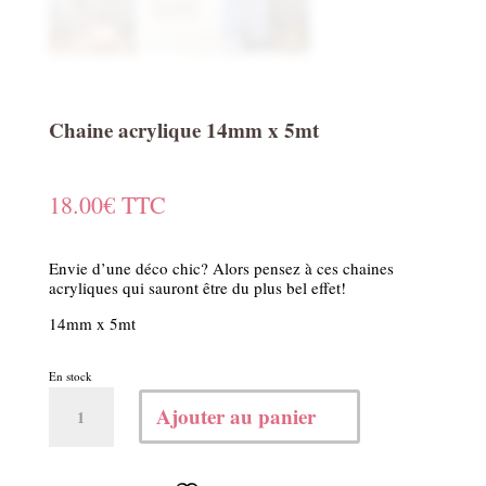
Chaine acrylique 14mm x 5mt
18.00
€
TTC
Envie d’une déco chic? Alors pensez à ces chaines
acryliques qui sauront être du plus bel effet!
14mm x 5mt
En stock
quantité
Ajouter au panier
de
Chaine
acrylique
14mm