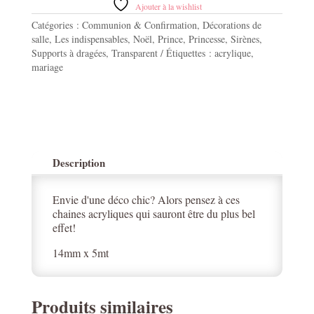
Ajouter à la wishlist
x
Catégories :
Communion & Confirmation
,
Décorations de
5mt
salle
,
Les indispensables
,
Noël
,
Prince
,
Princesse
,
Sirènes
,
Supports à dragées
,
Transparent
Étiquettes :
acrylique
,
mariage
Description
Envie d'une déco chic? Alors pensez à ces
chaines acryliques qui sauront être du plus bel
effet!
14mm x 5mt
Produits similaires