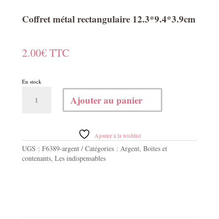
Coffret métal rectangulaire 12.3*9.4*3.9cm
2.00
€
TTC
En stock
quantité
Ajouter au panier
de
Coffret
métal
rectangulaire
Ajouter à la wishlist
12.3*9.4*3.9cm
UGS :
F6389-argent
Catégories :
Argent
,
Boites et
contenants
,
Les indispensables