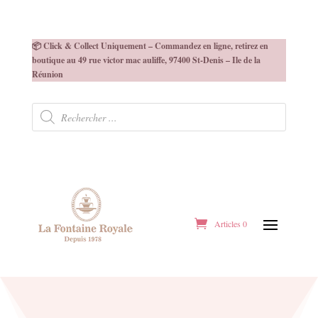
📦 Click & Collect Uniquement – Commandez en ligne, retirez en
boutique au 49 rue victor mac auliffe, 97400 St-Denis – Ile de la
Réunion
Recherche
de
produits
Articles 0