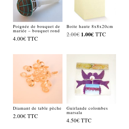
Poignée de bouquet de
Boite haute 8x8x20cm
mariée – bouquet rond
Le
1.00
€
Le
2.00
€
TTC
4.00
€
TTC
prix
prix
initial
actuel
était :
est :
2.00€.
1.00€.
Diamant de table pèche
Guirlande colombes
marsala
2.00
€
TTC
4.50
€
TTC