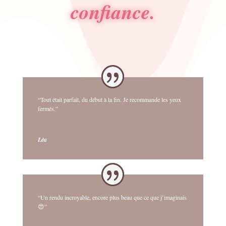
confiance.
“Tout était parfait, du début à la fin. Je recommande les yeux
fermés.”
Léa
“Un rendu incroyable, encore plus beau que ce que j’imaginais
😍”