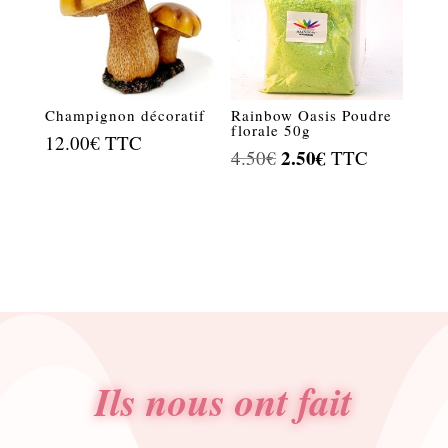
Champignon décoratif
Rainbow Oasis Poudre
florale 50g
12.00
€
TTC
Le
2.50
€
Le
4.50
€
TTC
prix
prix
initial
actuel
était :
est :
4.50€.
2.50€.
Ils nous ont fait