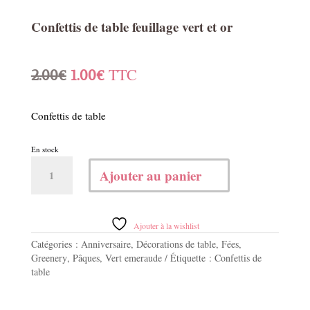
Confettis de table feuillage vert et or
Le
Le
TTC
2.00
€
1.00
€
prix
prix
Confettis de table
initial
actuel
En stock
était :
est :
quantité
Ajouter au panier
de
2.00€.
1.00€.
Confettis
de
table
Ajouter à la wishlist
feuillage
Catégories :
Anniversaire
,
Décorations de table
,
Fées
,
vert
Greenery
,
Pâques
,
Vert emeraude
Étiquette :
Confettis de
et
table
or