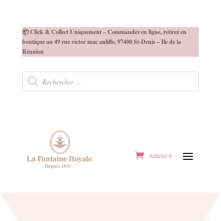
📦 Click & Collect Uniquement – Commandez en ligne, retirez en
boutique au 49 rue victor mac auliffe, 97400 St-Denis – Ile de la
Réunion
Recherche
de
produits
Articles 0