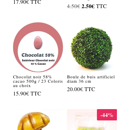
17.90
€
TTC
Le
2.50
€
Le
4.50
€
TTC
prix
prix
initial
actuel
était :
est :
4.50€.
2.50€.
Chocolat noir 58%
Boule de buis artificiel
cacao 500g / 23 Coloris
diam 36 cm
au choix
20.00
€
TTC
15.90
€
TTC
-44%