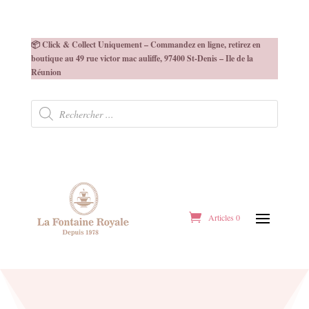
📦 Click & Collect Uniquement – Commandez en ligne, retirez en
boutique au 49 rue victor mac auliffe, 97400 St-Denis – Ile de la
Réunion
Recherche
de
produits
Articles 0