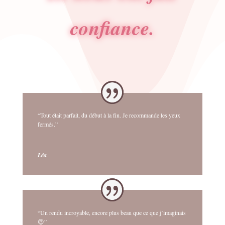
confiance.
“Tout était parfait, du début à la fin. Je recommande les yeux
fermés.”
Léa
“Un rendu incroyable, encore plus beau que ce que j’imaginais
😍”