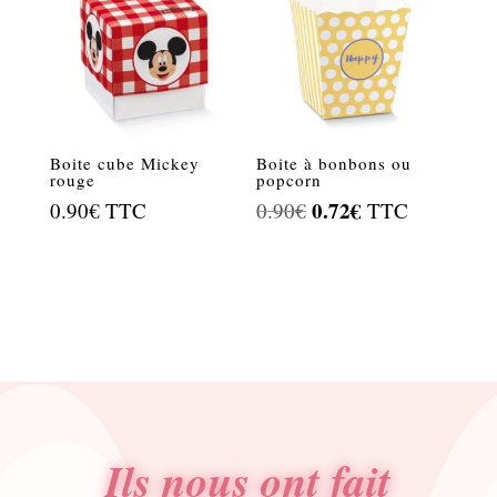
Boite cube Mickey
Boite à bonbons ou
rouge
popcorn
Le
0.72
€
Le
0.90
€
TTC
0.90
€
TTC
prix
prix
initial
actuel
était :
est :
0.90€.
0.72€.
Ils nous ont fait