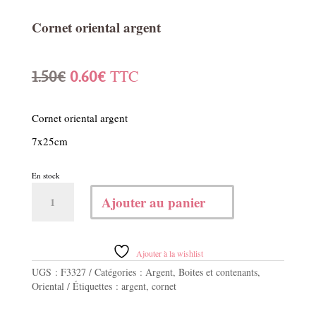
Cornet oriental argent
Le
Le
TTC
1.50
€
0.60
€
prix
prix
Cornet oriental argent
initial
actuel
7x25cm
était :
est :
En stock
1.50€.
0.60€.
quantité
Ajouter au panier
de
Cornet
oriental
argent
Ajouter à la wishlist
UGS :
F3327
Catégories :
Argent
,
Boites et contenants
,
Oriental
Étiquettes :
argent
,
cornet