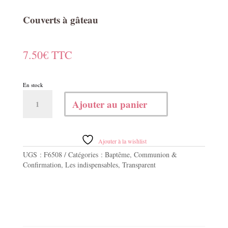
Couverts à gâteau
7.50
€
TTC
En stock
quantité
Ajouter au panier
de
Couverts
à
gâteau
Ajouter à la wishlist
UGS :
F6508
Catégories :
Baptême
,
Communion &
Confirmation
,
Les indispensables
,
Transparent