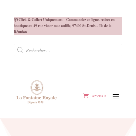
📦 Click & Collect Uniquement – Commandez en ligne, retirez en
boutique au 49 rue victor mac auliffe, 97400 St-Denis – Ile de la
Réunion
Recherche
de
produits
Articles 0