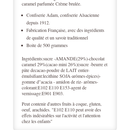
caramel parfumée Crème brulée.
Confiserie Adam, confiserie Alsacienne
depuis 1912.
Fabrication Française, avec des ingrédients
de qualité et un savoir traditionnel
Boite de 500 grammes
Ingrédients:sucre -AMANDE(29%)-chocolat
caramel 29%(cacao mini 26%)(sucre -beurre et
pâte decacao-poudre de LAIT entier-
émulsifiant:lecithine SOJA-arômes-épices)-
gomme d"acacia - amidon de riz- arômes-
colorant:E102 E110 E153-agent de
vernissage:E901 E903.
Peut contenir d'autres fruits à coque, gluten,
oeuf, arachides. "E102 E110 peut avoir des
effets indésirables sur l'activité et l'attention
chez les enfants"