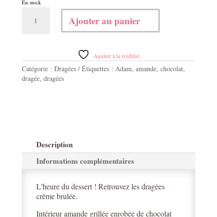
En stock
quantité
Ajouter au panier
de
Crème
Brulée
500g
Ajouter à la wishlist
Catégorie :
Dragées
Étiquettes :
Adam
,
amande
,
chocolat
,
dragée
,
dragées
Description
Informations complémentaires
L'heure du dessert ! Retrouvez les dragées
crème brulée.
Intérieur amande grillée enrobée de chocolat