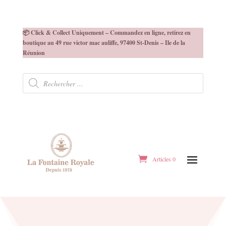
📦 Click & Collect Uniquement – Commandez en ligne, retirez en
boutique au 49 rue victor mac auliffe, 97400 St-Denis – Ile de la
Réunion
Recherche
de
produits
Articles 0