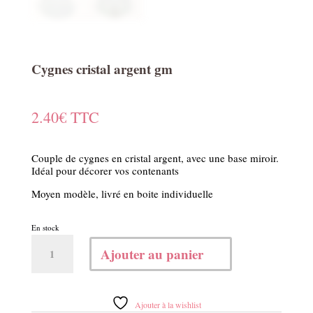
Cygnes cristal argent gm
2.40
€
TTC
Couple de cygnes en cristal argent, avec une base miroir.
Idéal pour décorer vos contenants
Moyen modèle, livré en boite individuelle
En stock
quantité
Ajouter au panier
de
Cygnes
cristal
argent
Ajouter à la wishlist
gm