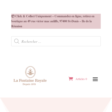
📦 Click & Collect Uniquement – Commandez en ligne, retirez en
boutique au 49 rue victor mac auliffe, 97400 St-Denis – Ile de la
Réunion
Recherche
de
produits
Articles 0