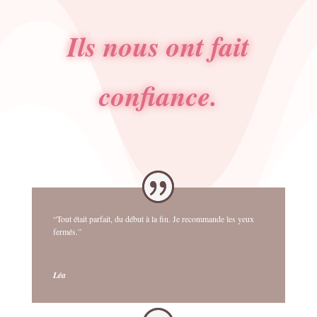
Ils nous ont fait
confiance.
“Tout était parfait, du début à la fin. Je recommande les yeux
fermés.”
Léa