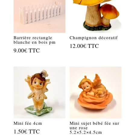
Barrière rectangle
Champignon décoratif
blanche en bois pm
12.00
€
TTC
9.00
€
TTC
Mini fée 4cm
Mini sujet bébé fée sur
une rose
1.50
€
TTC
5.2×5.2×4.5cm