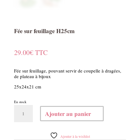
Fée sur feuillage H25cm
29.00
€
TTC
Fée sur feuillage, pouvant servir de coupelle à dragées,
de plateau à bijoux
25x24x21 cm
En stock
quantité
Ajouter au panier
de
Fée
sur
feuillage
Ajouter à la wishlist
H25cm