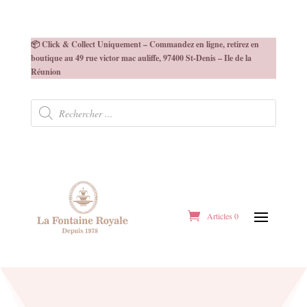
📦 Click & Collect Uniquement – Commandez en ligne, retirez en
boutique au 49 rue victor mac auliffe, 97400 St-Denis – Ile de la
Réunion
Recherche
de
produits
Articles 0