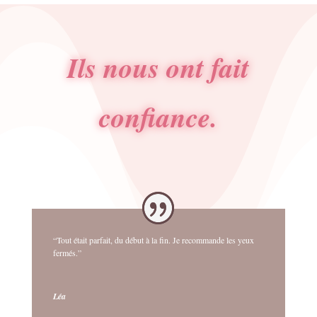
Ils nous ont fait
confiance.
“Tout était parfait, du début à la fin. Je recommande les yeux
fermés.”
Léa