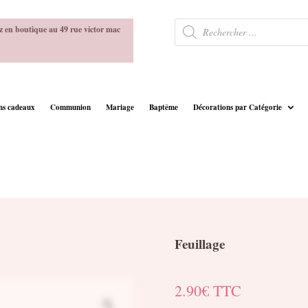
Recherche
z en boutique au 49 rue victor mac
de
produits
ins cadeaux
Communion
Mariage
Baptême
Décorations par Catégorie
Feuillage
2.90
€
TTC