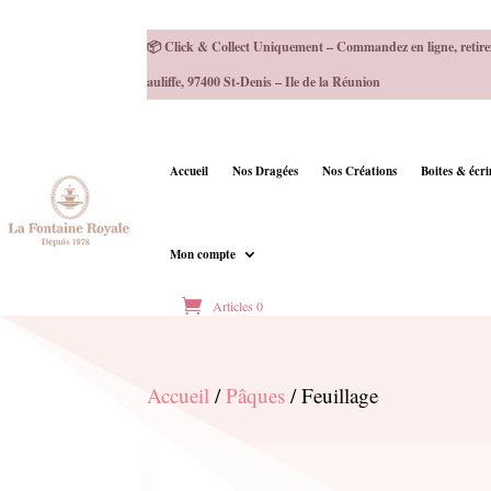
📦 Click & Collect Uniquement – Commandez en ligne, retire
auliffe, 97400 St-Denis – Ile de la Réunion
Accueil
Nos Dragées
Nos Créations
Boites & écr
Mon compte
Articles 0
Accueil
/
Pâques
/ Feuillage