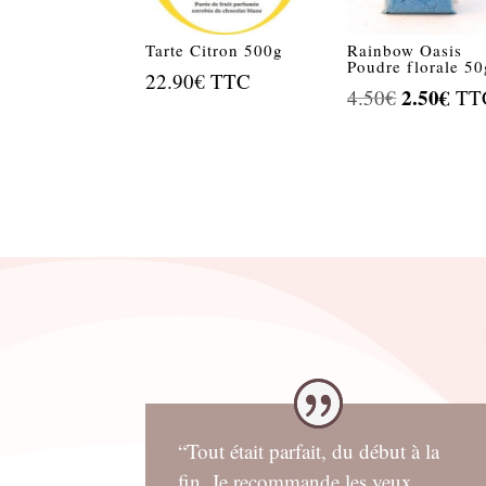
Tarte Citron 500g
Rainbow Oasis
Poudre florale 50
22.90
€
TTC
Le
2.50
€
Le
4.50
€
TT
prix
prix
initial
actu
était :
est :
4.50€.
2.50
“Tout était parfait, du début à la
fin. Je recommande les yeux