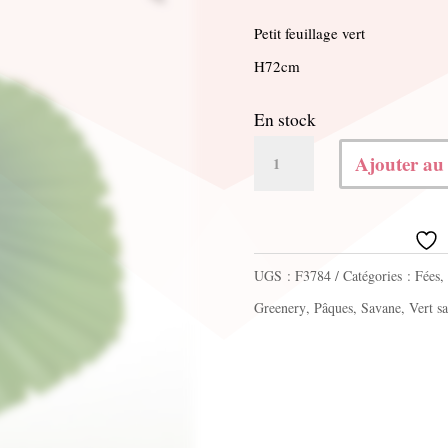
Petit feuillage vert
H72cm
En stock
quantité
Ajouter au
de
Feuillage
UGS :
F3784
Catégories :
Fées
,
Greenery
,
Pâques
,
Savane
,
Vert s