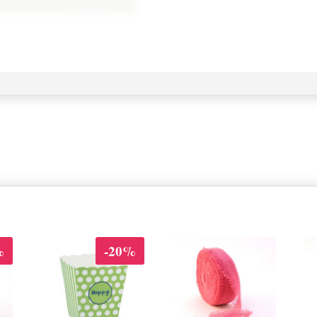
%
-20%