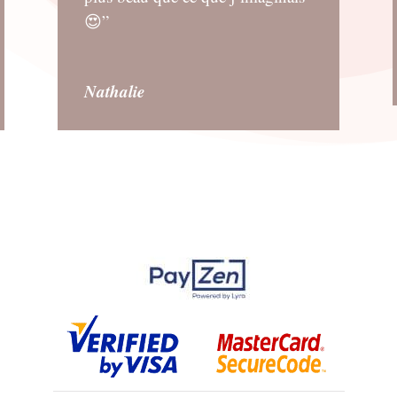
😍”
Nathalie