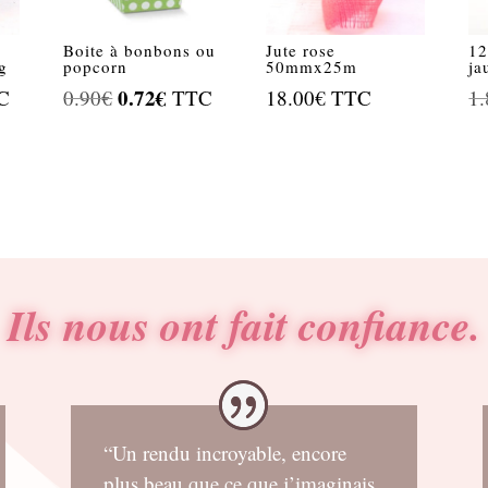
Boite à bonbons ou
Jute rose
12
g
popcorn
50mmx25m
ja
Le
0.72
€
Le
C
0.90
€
TTC
18.00
€
TTC
1.
prix
prix
el
initial
actuel
était :
est :
€.
0.90€.
0.72€.
Ils nous ont fait confiance.
“Un rendu incroyable, encore
plus beau que ce que j’imaginais