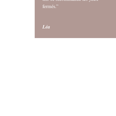
fermés.”
Léa