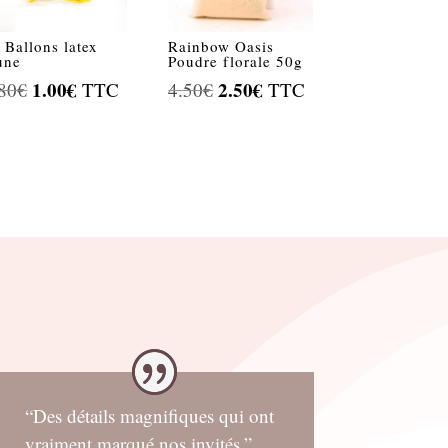
 Ballons latex
Rainbow Oasis
une
Poudre florale 50g
Le
1.00
€
Le
Le
2.50
€
Le
80
€
TTC
4.50
€
TTC
prix
prix
prix
prix
initial
actuel
initial
actuel
était :
est :
était :
est :
1.80€.
1.00€.
4.50€.
2.50€.
“Des détails magnifiques qui ont
vraiment marqué nos invités.”