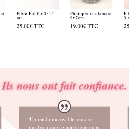
ant
Fibre Eol 0.60×15
Photophore diamant
Fi
mt
9x7cm
0.
25.00
€
TTC
19.00
€
TTC
2
Ils nous ont fait confiance.
“Un rendu incroyable, encore
plus beau que ce que j’imaginais