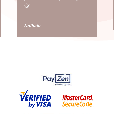
😍”
Nathalie