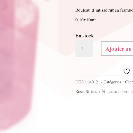
Rouleau d’intissé ruban framb
0.10x10mt
En stock
quantité
Ajouter au
de
Fibre
mistral
UGS :
640121
Catégories :
Chem
framboise
Rose
,
Sirènes
Étiquette :
chemin 
0.10x10mt