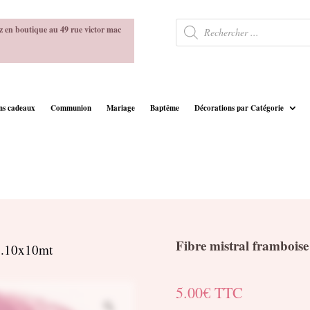
Recherche
z en boutique au 49 rue victor mac
de
produits
ins cadeaux
Communion
Mariage
Baptême
Décorations par Catégorie
Fibre mistral frambois
 0.10x10mt
5.00
€
TTC