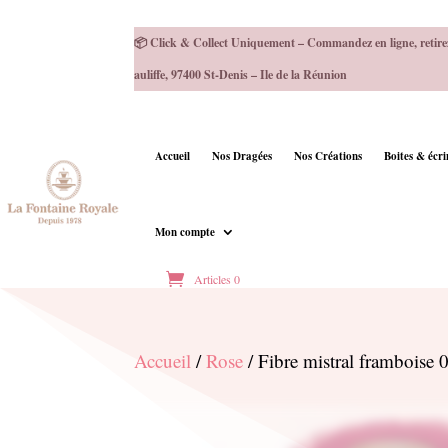
📦 Click & Collect Uniquement – Commandez en ligne, retire
auliffe, 97400 St-Denis – Ile de la Réunion
Accueil
Nos Dragées
Nos Créations
Boites & écr
Mon compte
Articles 0
Accueil
/
Rose
/ Fibre mistral framboise