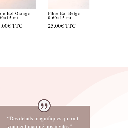
bre Eol Orange
Fibre Eol Beige
60×15 mt
0.60×15 mt
5.00
€
TTC
25.00
€
TTC
“Des détails magnifiques qui ont
vraiment marqué nos invités.”