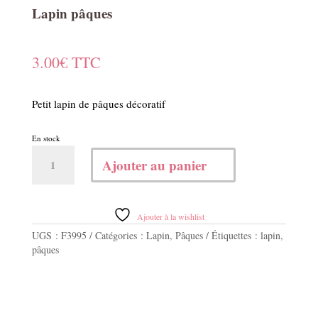
Lapin pâques
3.00
€
TTC
Petit lapin de pâques décoratif
En stock
quantité
Ajouter au panier
de
Lapin
pâques
Ajouter à la wishlist
UGS :
F3995
Catégories :
Lapin
,
Pâques
Étiquettes :
lapin
,
pâques