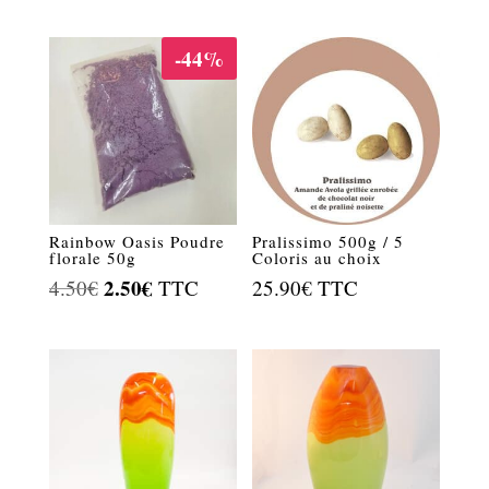
-44%
Rainbow Oasis Poudre
Pralissimo 500g / 5
florale 50g
Coloris au choix
Le
2.50
€
Le
4.50
€
TTC
25.90
€
TTC
prix
prix
initial
actuel
était :
est :
4.50€.
2.50€.