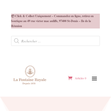
📦 Click & Collect Uniquement – Commandez en ligne, retirez en
boutique au 49 rue victor mac auliffe, 97400 St-Denis – Ile de la
Réunion
Recherche
de
produits
Articles 0