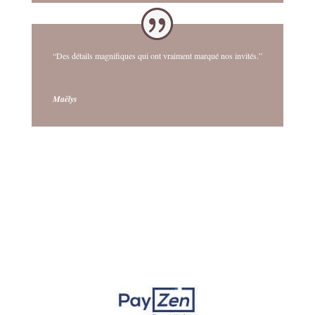
“Des détails magnifiques qui ont vraiment marqué nos invités.”
Maëlys