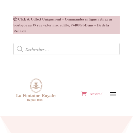
📦 Click & Collect Uniquement – Commandez en ligne, retirez en
boutique au 49 rue victor mac auliffe, 97400 St-Denis – Ile de la
Réunion
Recherche
de
produits
Articles 0