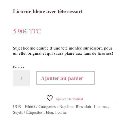
Licorne bleue avec tête ressort
5.90
€
TTC
Sujet licorne équipé d’une tête montée sur ressort, pour
un effet original et qui saura plaire aux fans de licornes!
En stock
quantité
Ajouter au panier
de
Licorne
bleue
avec
Ajouter à la wishlist
tête
UGS :
F4665
Catégories :
Baptême
,
Bleu clair
,
Licornes
,
ressort
Sujets
Étiquettes :
bleu
,
licorne