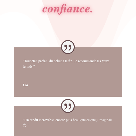
confiance.
“Tout était parfait, du début à la fin. Je recommande les yeux
fermés.”
Léa
“Un rendu incroyable, encore plus beau que ce que j’imaginais
😍”