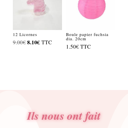
12 Licornes
Boule papier fuchsia
dia. 20cm
Le
8.10
€
Le
9.00
€
TTC
1.50
€
TTC
prix
prix
initial
actuel
était :
est :
9.00€.
8.10€.
Ils nous ont fait