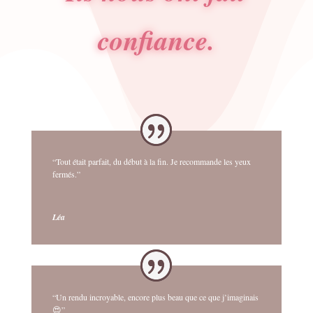
confiance.
“Tout était parfait, du début à la fin. Je recommande les yeux
fermés.”
Léa
“Un rendu incroyable, encore plus beau que ce que j’imaginais
😍”