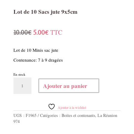
Lot de 10 Sacs jute 9x5cm
Le
Le
TTC
10.00
€
5.00
€
prix
prix
Lot de 10 Minis sac jute
initial
actuel
Contenance: 7 à 9 dragées
était :
est :
En stock
10.00€.
5.00€.
quantité
Ajouter au panier
de
Lot
de
10
Ajouter à la wishlist
Sacs
UGS :
F1965
Catégories :
Boites et contenants
,
La Réunion
jute
974
9x5cm