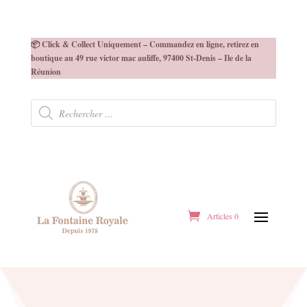
📦 Click & Collect Uniquement – Commandez en ligne, retirez en
boutique au 49 rue victor mac auliffe, 97400 St-Denis – Ile de la
Réunion
Recherche
de
produits
Articles 0