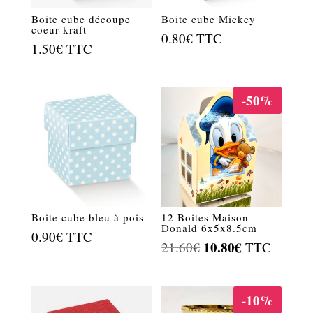
Boite cube découpe
Boite cube Mickey
coeur kraft
0.80
€
TTC
1.50
€
TTC
-50%
Boite cube bleu à pois
12 Boites Maison
Donald 6x5x8.5cm
0.90
€
TTC
Le
10.80
€
Le
21.60
€
TTC
prix
prix
initial
actuel
-10%
était :
est :