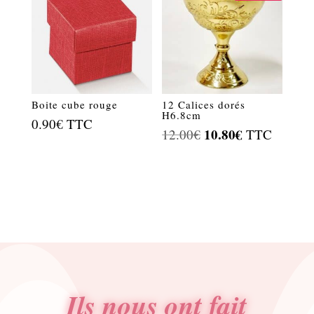
21.60€.
10.80€.
Boite cube rouge
12 Calices dorés
H6.8cm
0.90
€
TTC
Le
10.80
€
Le
12.00
€
TTC
prix
prix
initial
actuel
était :
est :
12.00€.
10.80€.
Ils nous ont fait