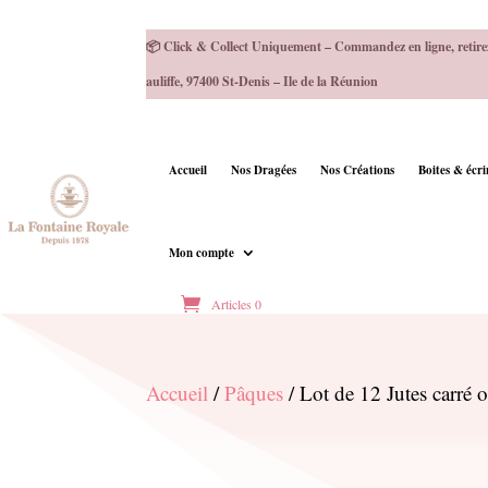
📦 Click & Collect Uniquement – Commandez en ligne, retire
auliffe, 97400 St-Denis – Ile de la Réunion
Accueil
Nos Dragées
Nos Créations
Boites & écr
Mon compte
Articles 0
Accueil
/
Pâques
/ Lot de 12 Jutes carré