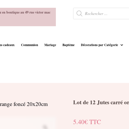
Recherche
z en boutique au 49 rue victor mac
de
produits
ins cadeaux
Communion
Mariage
Baptême
Décorations par Catégorie
Lot de 12 Jutes carré 
 orange foncé 20x20cm
5.40
€
TTC