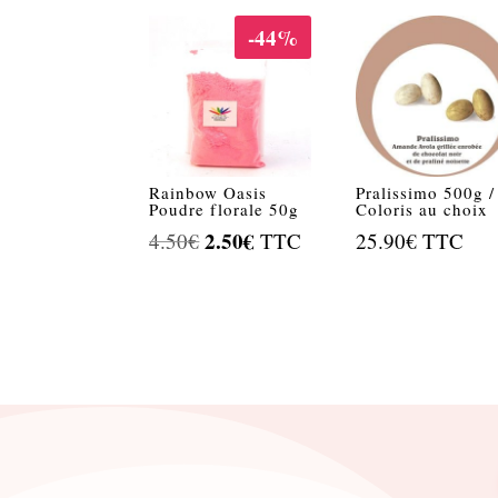
-44%
Rainbow Oasis
Pralissimo 500g /
Poudre florale 50g
Coloris au choix
Le
2.50
€
Le
4.50
€
TTC
25.90
€
TTC
prix
prix
initial
actuel
était :
est :
4.50€.
2.50€.