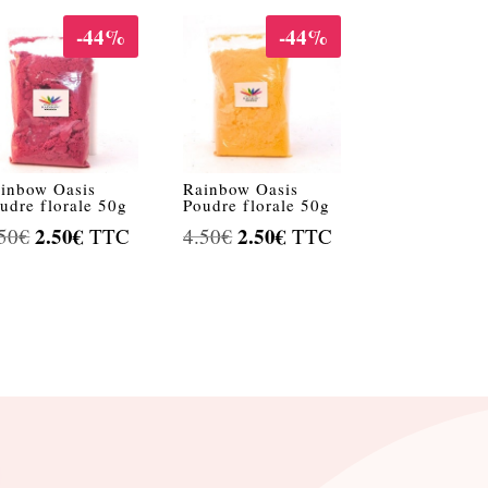
-44%
-44%
inbow Oasis
Rainbow Oasis
udre florale 50g
Poudre florale 50g
Le
2.50
€
Le
Le
2.50
€
Le
50
€
TTC
4.50
€
TTC
prix
prix
prix
prix
initial
actuel
initial
actuel
était :
est :
était :
est :
4.50€.
2.50€.
4.50€.
2.50€.