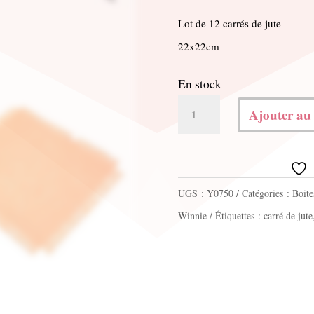
Lot de 12 carrés de jute
22x22cm
En stock
quantité
Ajouter au
de
Lot
de
UGS :
Y0750
Catégories :
Boite
12
Winnie
Étiquettes :
carré de jute
Jutes
carré
orange
foncé
20x20cm