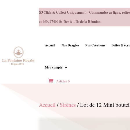
📦 Click & Collect Uniquement – Commandez en ligne, retire
auliffe, 97400 St-Denis – Ile de la Réunion
Accueil
Nos Dragées
Nos Créations
Boites & écr
Mon compte
Articles 0
Accueil
/
Sirènes
/ Lot de 12 Mini bouteil