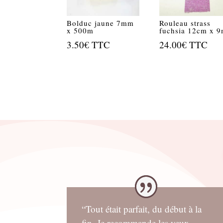
Bolduc jaune 7mm
Rouleau strass
x 500m
fuchsia 12cm x 9
3.50
€
TTC
24.00
€
TTC
“Tout était parfait, du début à la
fin. Je recommande les yeux