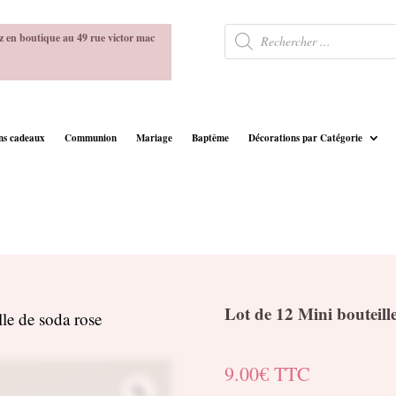
Recherche
z en boutique au 49 rue victor mac
de
produits
ins cadeaux
Communion
Mariage
Baptême
Décorations par Catégorie
Lot de 12 Mini bouteill
le de soda rose
9.00
€
TTC