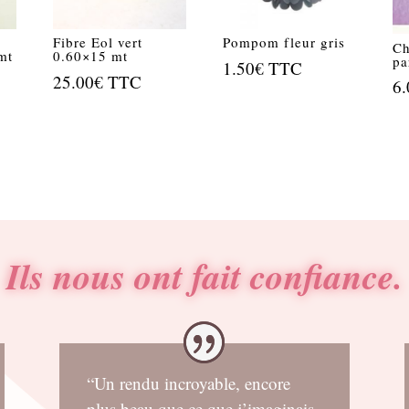
Fibre Eol vert
Pompom fleur gris
Ch
mt
0.60×15 mt
pa
1.50
€
TTC
25.00
€
TTC
6.
Ils nous ont fait confiance.
“Un rendu incroyable, encore
plus beau que ce que j’imaginais