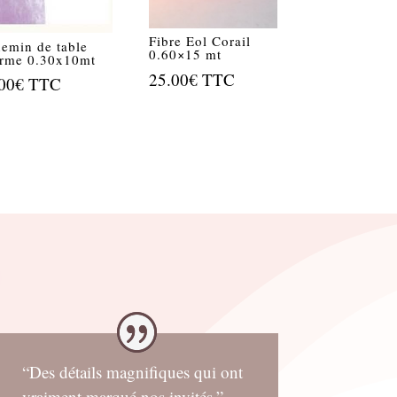
Fibre Eol Corail
emin de table
0.60×15 mt
rme 0.30x10mt
25.00
€
TTC
00
€
TTC
“Des détails magnifiques qui ont
vraiment marqué nos invités.”