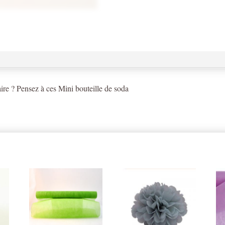
rose
aire ? Pensez à ces Mini bouteille de soda