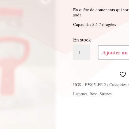
En quête de contenants qui sort
soda
Capacité : 5 à 7 dragées
En stock
quantité
Ajouter au
de
Lot
de
UGS :
F3902LFR-2
Catégories 
12
Licornes
,
Rose
,
Sirènes
Mini
bouteille
de
soda