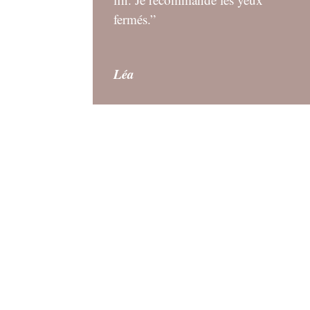
fermés.”
Léa