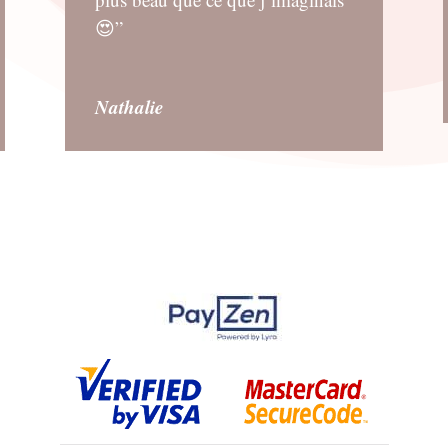
😍”
Nathalie