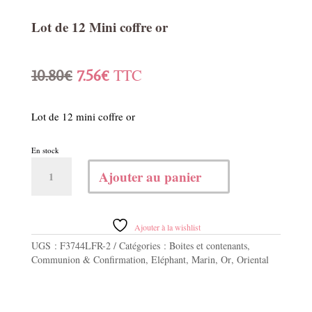
Lot de 12 Mini coffre or
Le
Le
TTC
10.80
€
7.56
€
prix
prix
Lot de 12 mini coffre or
initial
actuel
En stock
était :
est :
quantité
Ajouter au panier
de
10.80€.
7.56€.
Lot
de
12
Ajouter à la wishlist
Mini
UGS :
F3744LFR-2
Catégories :
Boites et contenants
,
coffre
Communion & Confirmation
,
Eléphant
,
Marin
,
Or
,
Oriental
or