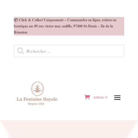
📦 Click & Collect Uniquement – Commandez en ligne, retirez en
boutique au 49 rue victor mac auliffe, 97400 St-Denis – Ile de la
Réunion
Recherche
de
produits
Articles 0