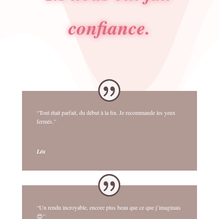
confiance.
“Tout était parfait, du début à la fin. Je recommande les yeux
fermés.”
Léa
“Un rendu incroyable, encore plus beau que ce que j’imaginais
😍”