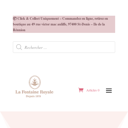
📦 Click & Collect Uniquement – Commandez en ligne, retirez en
boutique au 49 rue victor mac auliffe, 97400 St-Denis – Ile de la
Réunion
Recherche
de
produits
Articles 0