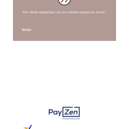
“Des détails magnifiques qui ont vraiment marqué nos invités.”
Maëlys