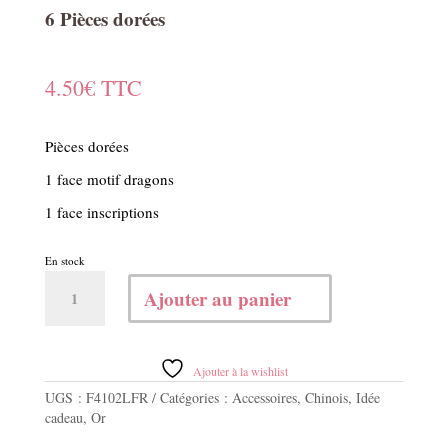
6 Pièces dorées
4.50
€
TTC
Pièces dorées
1 face motif dragons
1 face inscriptions
En stock
quantité
Ajouter au panier
de
6
Pièces
dorées
Ajouter à la wishlist
UGS :
F4102LFR
Catégories :
Accessoires
,
Chinois
,
Idée
cadeau
,
Or