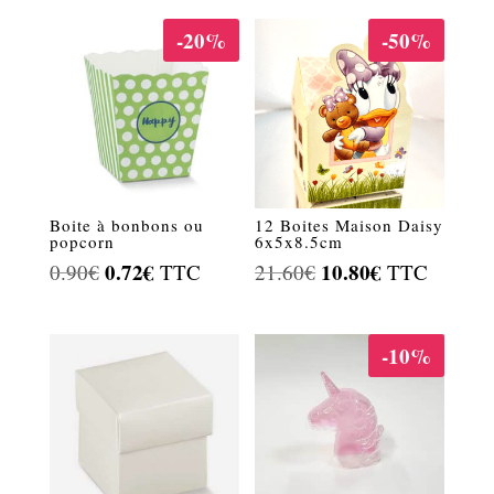
-20%
-50%
Boite à bonbons ou
12 Boites Maison Daisy
popcorn
6x5x8.5cm
Le
0.72
€
Le
Le
10.80
€
Le
0.90
€
TTC
21.60
€
TTC
prix
prix
prix
prix
initial
actuel
initial
actuel
-10%
était :
est :
était :
est :
0.90€.
0.72€.
21.60€.
10.80€.