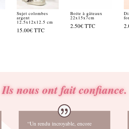
Sujet colombes
Boite à gâteaux
Di
argent
22x15x7cm
fo
12.5x12x12.5 cm
2.50
€
TTC
2.
15.00
€
TTC
Ils nous ont fait confiance.
“Un rendu incroyable, encore