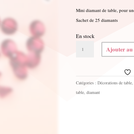
prix
prix
Mini diamant de table, pour un
initial
actuel
Sachet de 25 diamants
était :
est :
En stock
2.00€.
1.00€.
quantité
Ajouter au
de
Lot
de
Catégories :
Décorations de table
diamants
table
,
diamant