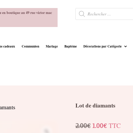
Recherche
z en boutique au 49 rue victor mac
de
produits
ins cadeaux
Communion
Mariage
Baptême
Décorations par Catégorie
Lot de diamants
iamants
Le
Le
TTC
2.00
€
1.00
€