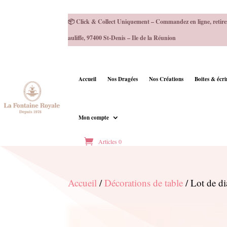
📦 Click & Collect Uniquement – Commandez en ligne, retire
auliffe, 97400 St-Denis – Ile de la Réunion
Accueil
Nos Dragées
Nos Créations
Boites & écr
Mon compte
Articles 0
Accueil
/
Décorations de table
/ Lot de d