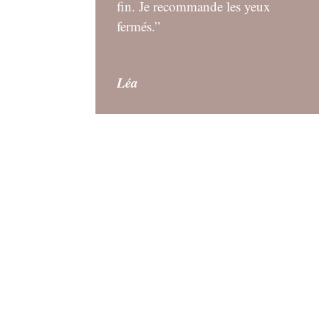
fin. Je recommande les yeux
fermés.”
Léa