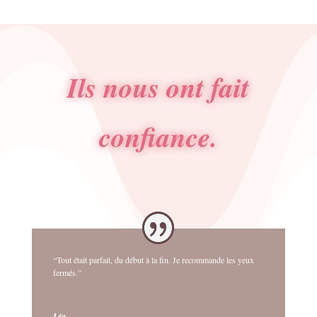
Ils nous ont fait
confiance.
“Tout était parfait, du début à la fin. Je recommande les yeux
fermés.”
Léa