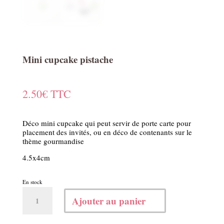
Mini cupcake pistache
2.50
€
TTC
Déco mini cupcake qui peut servir de porte carte pour
placement des invités, ou en déco de contenants sur le
thème gourmandise
4.5x4cm
En stock
quantité
Ajouter au panier
de
Mini
cupcake