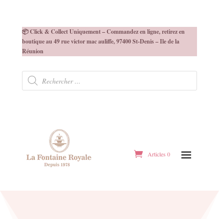
📦 Click & Collect Uniquement – Commandez en ligne, retirez en
boutique au 49 rue victor mac auliffe, 97400 St-Denis – Ile de la
Réunion
Recherche
de
produits
Articles 0