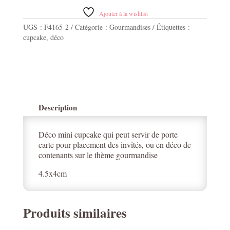
pistache
Ajouter à la wishlist
UGS :
F4165-2
Catégorie :
Gourmandises
Étiquettes :
cupcake
,
déco
Description
Déco mini cupcake qui peut servir de porte
carte pour placement des invités, ou en déco de
contenants sur le thème gourmandise
4.5x4cm
Produits similaires