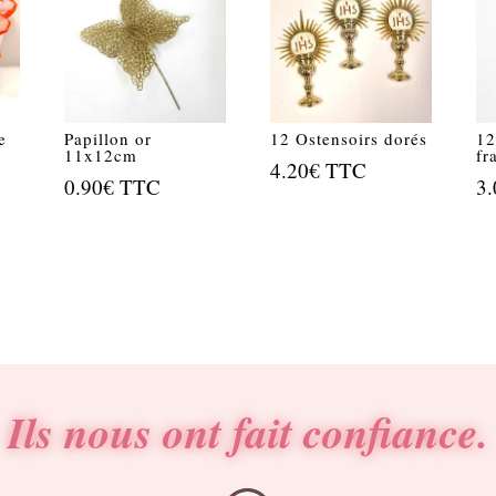
e
Papillon or
12 Ostensoirs dorés
12
11x12cm
fr
4.20
€
TTC
0.90
€
TTC
3.
Ils nous ont fait confiance.