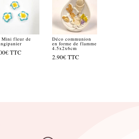
 Mini fleur de
Déco communion
angipanier
en forme de flamme
4.5x2x6cm
00
€
TTC
2.90
€
TTC