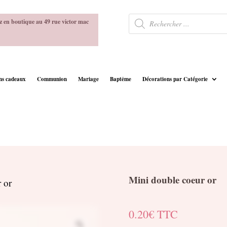
Recherche
z en boutique au 49 rue victor mac
de
produits
ins cadeaux
Communion
Mariage
Baptême
Décorations par Catégorie
Mini double coeur or
 or
0.20
€
TTC