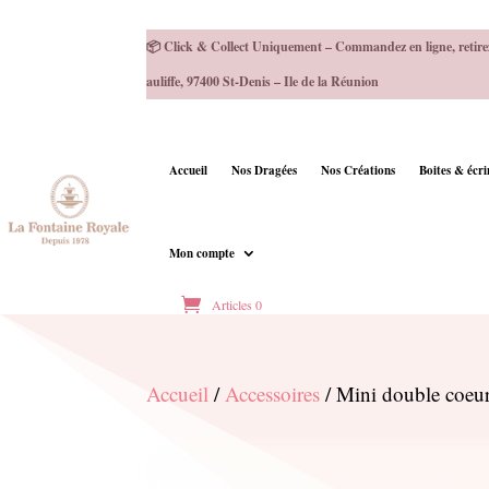
📦 Click & Collect Uniquement – Commandez en ligne, retire
auliffe, 97400 St-Denis – Ile de la Réunion
Accueil
Nos Dragées
Nos Créations
Boites & écr
Mon compte
Articles 0
Accueil
/
Accessoires
/ Mini double coeur