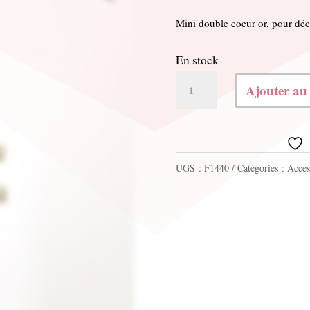
Mini double coeur or, pour déco
En stock
quantité
Ajouter au
de
Mini
double
UGS :
F1440
Catégories :
Acces
coeur
or