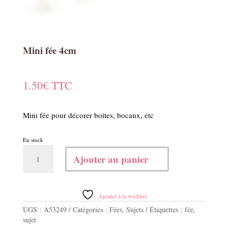
Mini fée 4cm
1.50
€
TTC
Mini fée pour décorer boites, bocaux, etc
En stock
quantité
Ajouter au panier
de
Mini
fée
4cm
Ajouter à la wishlist
UGS :
A53249
Catégories :
Fées
,
Sujets
Étiquettes :
fée
,
sujet