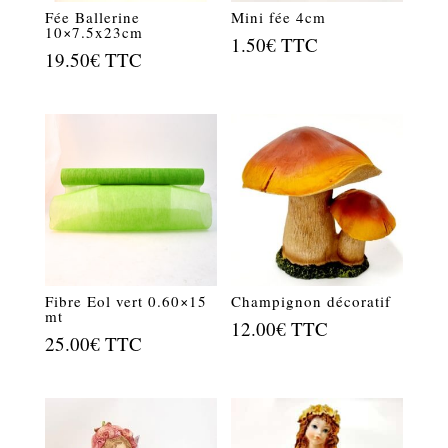
Fée Ballerine
Mini fée 4cm
10×7.5x23cm
1.50
€
TTC
19.50
€
TTC
Fibre Eol vert 0.60×15
Champignon décoratif
mt
12.00
€
TTC
25.00
€
TTC