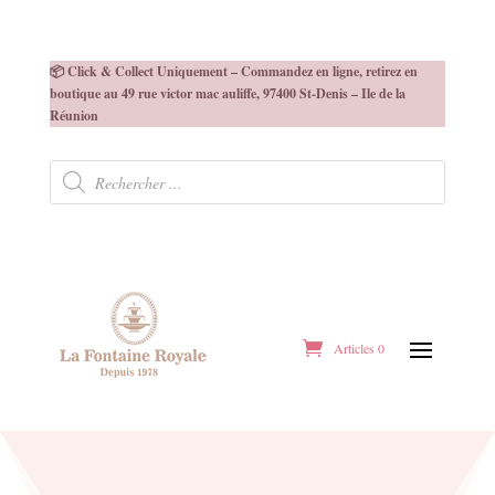
📦 Click & Collect Uniquement – Commandez en ligne, retirez en
boutique au 49 rue victor mac auliffe, 97400 St-Denis – Ile de la
Réunion
Recherche
de
produits
Articles 0