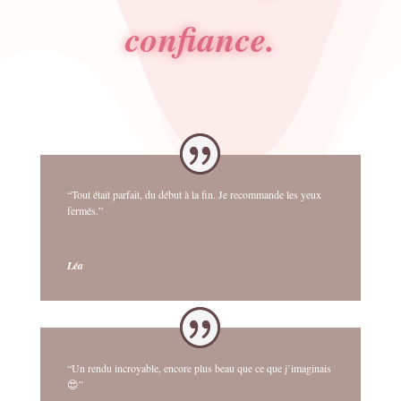
confiance.
“Tout était parfait, du début à la fin. Je recommande les yeux
fermés.”
Léa
“Un rendu incroyable, encore plus beau que ce que j’imaginais
😍”