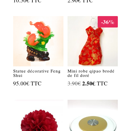
10.50
€
TTC
2.90
€
TTC
-36%
Statue décorative Feng
Mini robe qipao brodé
Shui
de fil doré
Le
2.50
€
Le
95.00
€
TTC
3.90
€
TTC
prix
prix
initial
actuel
était :
est :
3.90€.
2.50€.