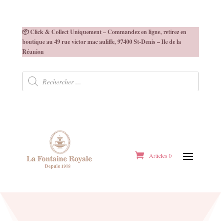
📦 Click & Collect Uniquement – Commandez en ligne, retirez en
boutique au 49 rue victor mac auliffe, 97400 St-Denis – Ile de la
Réunion
Recherche
de
produits
Articles 0