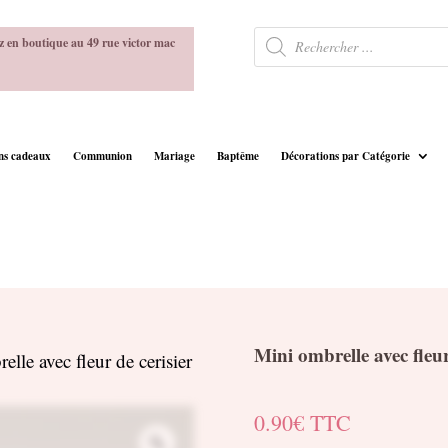
Recherche
z en boutique au 49 rue victor mac
de
produits
ins cadeaux
Communion
Mariage
Baptême
Décorations par Catégorie
Mini ombrelle avec fleur
lle avec fleur de cerisier
0.90
€
TTC