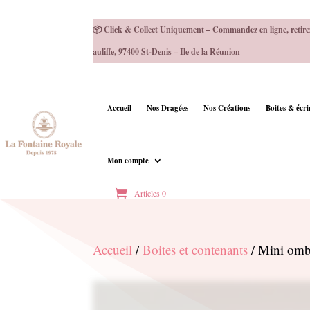
📦 Click & Collect Uniquement – Commandez en ligne, retire
auliffe, 97400 St-Denis – Ile de la Réunion
Accueil
Nos Dragées
Nos Créations
Boites & écr
Mon compte
Articles 0
Accueil
/
Boites et contenants
/ Mini ombre