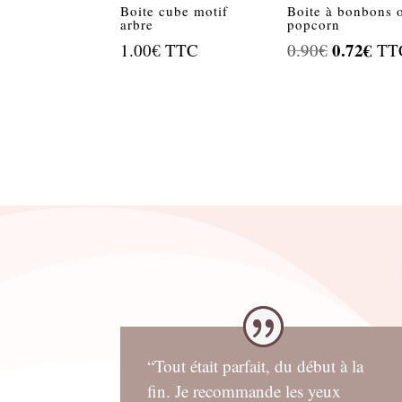
Boite cube motif
Boite à bonbons 
arbre
popcorn
Le
0.72
€
Le
1.00
€
TTC
0.90
€
TT
prix
prix
initial
actu
était :
est :
0.90€.
0.72
“Tout était parfait, du début à la
fin. Je recommande les yeux