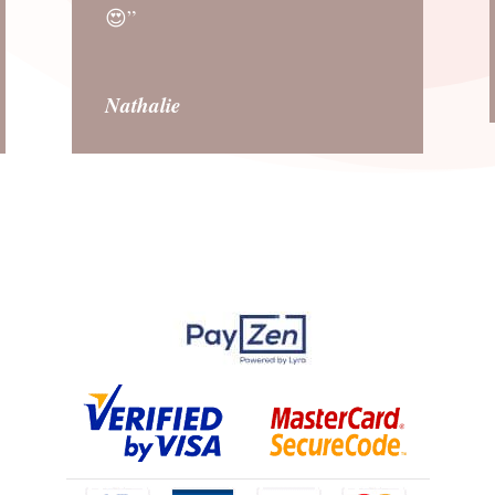
😍”
Nathalie