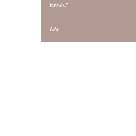
fermés.”
Léa