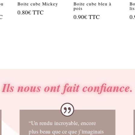
ou
Boite cube Mickey
Boite cube bleu à
Bo
pois
li
0.80
€
TTC
C
0.90
€
TTC
0.
el
€.
Ils nous ont fait confiance.
“Un rendu incroyable, encore
plus beau que ce que j’imaginais