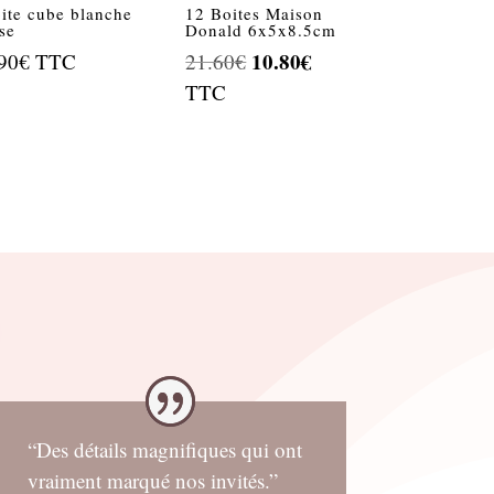
ite cube blanche
12 Boites Maison
sse
Donald 6x5x8.5cm
Le
10.80
€
Le
90
€
TTC
21.60
€
prix
prix
TTC
initial
actuel
était :
est :
21.60€.
10.80€.
“Des détails magnifiques qui ont
vraiment marqué nos invités.”