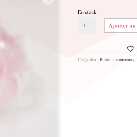
En stock
quantité
Ajouter au
de
Mini
ombrelle
Catégories :
Boites et contenants
,
avec
fleur
de
cerisier