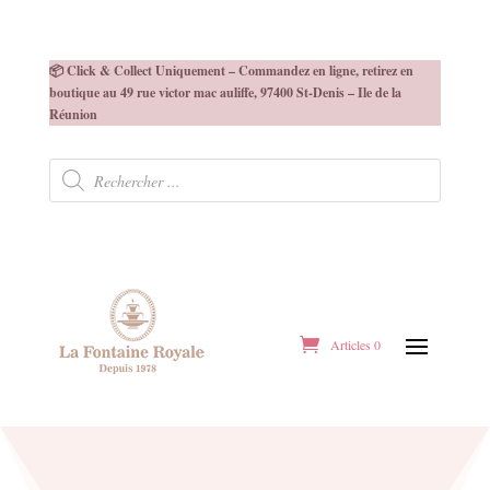
📦 Click & Collect Uniquement – Commandez en ligne, retirez en
boutique au 49 rue victor mac auliffe, 97400 St-Denis – Ile de la
Réunion
Recherche
de
produits
Articles 0