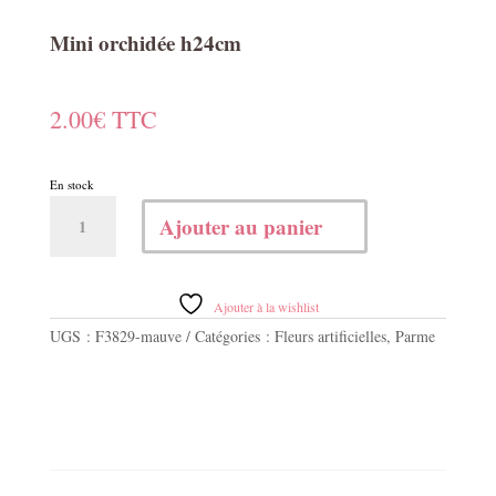
Mini orchidée h24cm
2.00
€
TTC
En stock
quantité
Ajouter au panier
de
Mini
orchidée
h24cm
Ajouter à la wishlist
UGS :
F3829-mauve
Catégories :
Fleurs artificielles
,
Parme