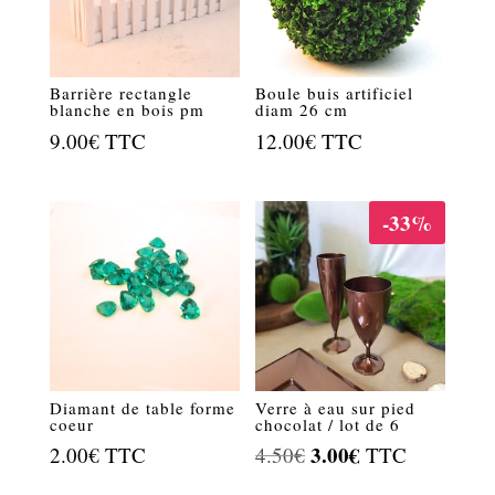
Barrière rectangle
Boule buis artificiel
blanche en bois pm
diam 26 cm
9.00
€
TTC
12.00
€
TTC
-33%
Diamant de table forme
Verre à eau sur pied
coeur
chocolat / lot de 6
Le
3.00
€
Le
2.00
€
TTC
4.50
€
TTC
prix
prix