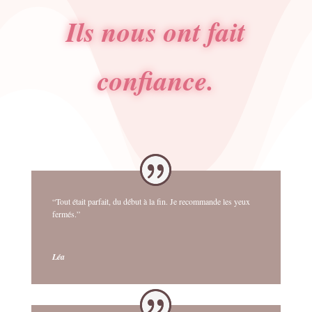
Ils nous ont fait
confiance.
“Tout était parfait, du début à la fin. Je recommande les yeux
fermés.”
Léa