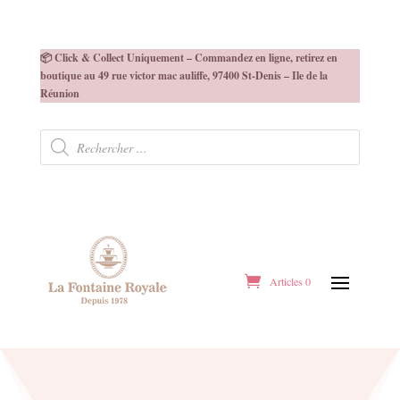
📦 Click & Collect Uniquement – Commandez en ligne, retirez en
boutique au 49 rue victor mac auliffe, 97400 St-Denis – Ile de la
Réunion
Recherche
de
produits
Articles 0