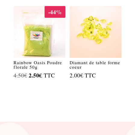
initial
actuel
-44%
était :
est :
4.50€.
3.00€.
Rainbow Oasis Poudre
Diamant de table forme
florale 50g
coeur
Le
2.50
€
Le
4.50
€
TTC
2.00
€
TTC
prix
prix
initial
actuel
était :
est :
4.50€.
2.50€.