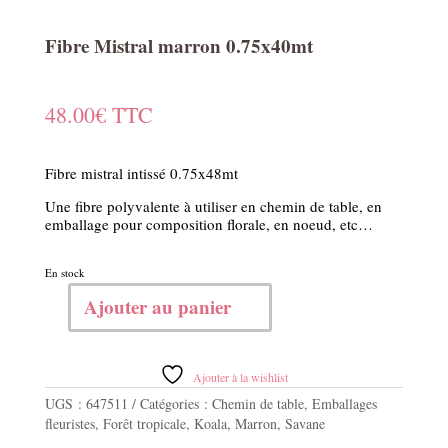
Fibre Mistral marron 0.75x40mt
48.00
€
TTC
Fibre mistral intissé 0.75x48mt
Une fibre polyvalente à utiliser en chemin de table, en
emballage pour composition florale, en noeud, etc…
En stock
Ajouter au panier
quantité
de
Fibre
Mistral
Ajouter à la wishlist
marron
UGS :
647511
Catégories :
Chemin de table
,
Emballages
0.75x40mt
fleuristes
,
Forêt tropicale
,
Koala
,
Marron
,
Savane