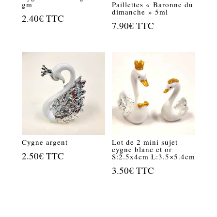
gm
Paillettes « Baronne du
dimanche » 5ml
2.40
€
TTC
7.90
€
TTC
Cygne argent
Lot de 2 mini sujet
cygne blanc et or
2.50
€
TTC
S:2.5x4cm L:3.5×5.4cm
3.50
€
TTC