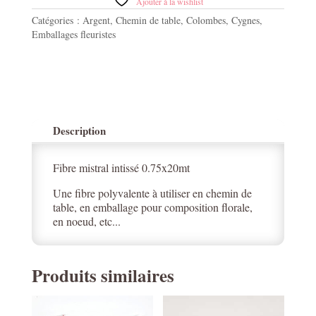
Mistral
Ajouter à la wishlist
metallic
Catégories :
Argent
,
Chemin de table
,
Colombes
,
Cygnes
,
argent
Emballages fleuristes
0.75x20mt
Description
Fibre mistral intissé 0.75x20mt
Une fibre polyvalente à utiliser en chemin de
table, en emballage pour composition florale,
en noeud, etc...
Produits similaires