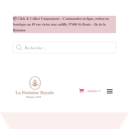
📦 Click & Collect Uniquement – Commandez en ligne, retirez en
boutique au 49 rue victor mac auliffe, 97400 St-Denis – Ile de la
Réunion
Recherche
de
produits
Articles 0