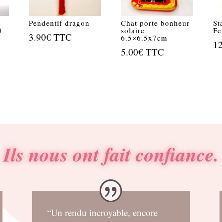
e
Pendentif dragon
Chat porte bonheur
St
0
solaire
F
3.90
€
TTC
6.5×6.5x7cm
1
5.00
€
TTC
Ils nous ont fait confiance.
“Un rendu incroyable, encore