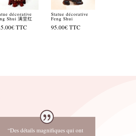
atue décorative
Statue décorative
eng Shui 满堂红
Feng Shui
25.00
€
TTC
95.00
€
TTC
“Des détails magnifiques qui ont