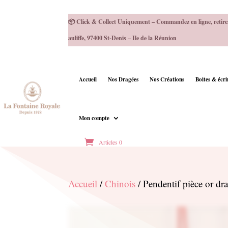
📦 Click & Collect Uniquement – Commandez en ligne, retire
auliffe, 97400 St-Denis – Ile de la Réunion
Accueil
Nos Dragées
Nos Créations
Boites & écr
Mon compte
Articles 0
Accueil
/
Chinois
/ Pendentif pièce or dr