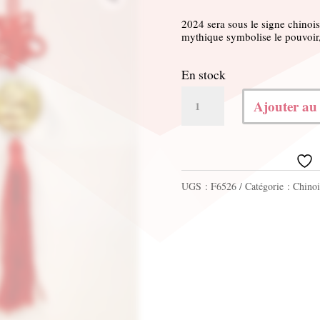
2024 sera sous le signe chinois
mythique symbolise le pouvoir, 
En stock
quantité
Ajouter au
de
Pendentif
pièce
UGS :
F6526
Catégorie :
Chinoi
or
dragon