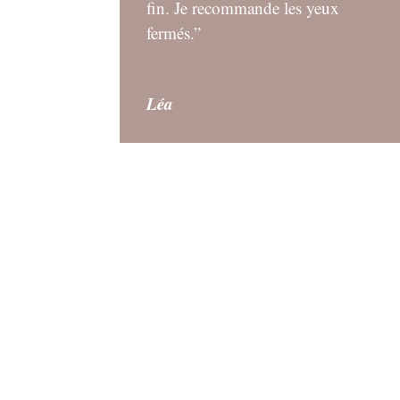
fin. Je recommande les yeux
fermés.”
Léa