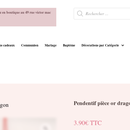
Recherche
z en boutique au 49 rue victor mac
de
produits
ins cadeaux
Communion
Mariage
Baptême
Décorations par Catégorie
Pendentif pièce or drag
agon
3.90
€
TTC