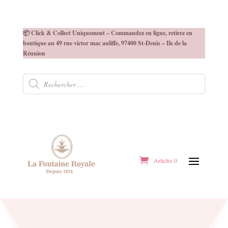
📦 Click & Collect Uniquement – Commandez en ligne, retirez en
boutique au 49 rue victor mac auliffe, 97400 St-Denis – Ile de la
Réunion
Recherche
de
produits
Articles 0