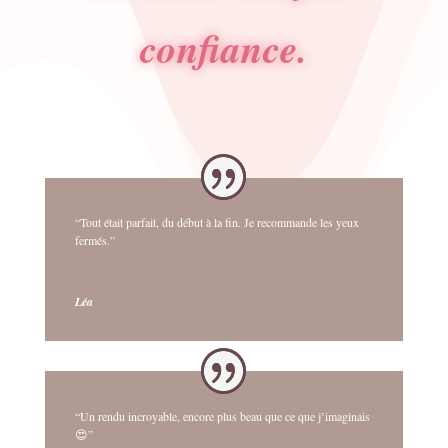
confiance.
“Tout était parfait, du début à la fin. Je recommande les yeux
fermés.”
Léa
“Un rendu incroyable, encore plus beau que ce que j’imaginais
😍”