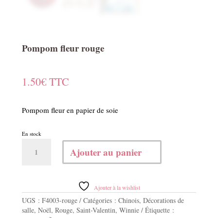
Pompom fleur rouge
1.50
€
TTC
Pompom fleur en papier de soie
En stock
quantité
Ajouter au panier
de
Pompom
fleur
rouge
Ajouter à la wishlist
UGS :
F4003-rouge
Catégories :
Chinois
,
Décorations de
salle
,
Noël
,
Rouge
,
Saint-Valentin
,
Winnie
Étiquette :