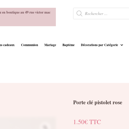
Recherche
z en boutique au 49 rue victor mac
de
produits
ins cadeaux
Communion
Mariage
Baptême
Décorations par Catégorie
Porte clé pistolet rose
1.50
€
TTC