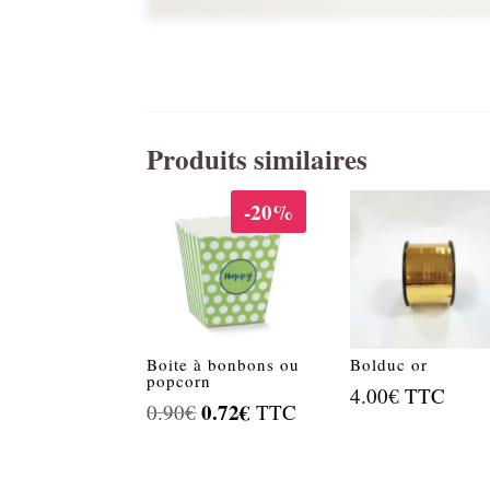
Produits similaires
-20%
Boite à bonbons ou
Bolduc or
popcorn
4.00
€
TTC
Le
0.72
€
Le
0.90
€
TTC
prix
prix
initial
actuel