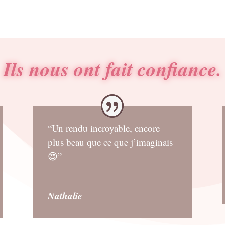
Ils nous ont fait confiance.
“Un rendu incroyable, encore
plus beau que ce que j’imaginais
😍”
Nathalie