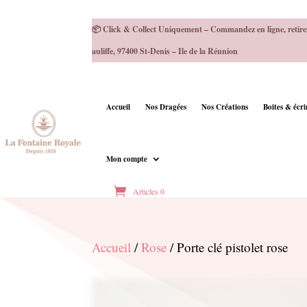
📦 Click & Collect Uniquement – Commandez en ligne, retire
auliffe, 97400 St-Denis – Ile de la Réunion
Accueil
Nos Dragées
Nos Créations
Boites & écr
Mon compte
Articles 0
Accueil
/
Rose
/ Porte clé pistolet rose