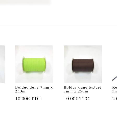
Bolduc dune 7mm x
Bolduc dune texturé
Ru
250m
7mm x 250m
5
10.00
€
TTC
10.00
€
TTC
2.