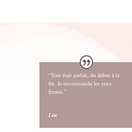
était :
est :
0.90€.
0.72€.
“Tout était parfait, du début à la
fin. Je recommande les yeux
fermés.”
Léa