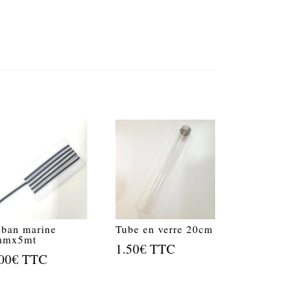
ban marine
Tube en verre 20cm
mmx5mt
1.50
€
TTC
00
€
TTC