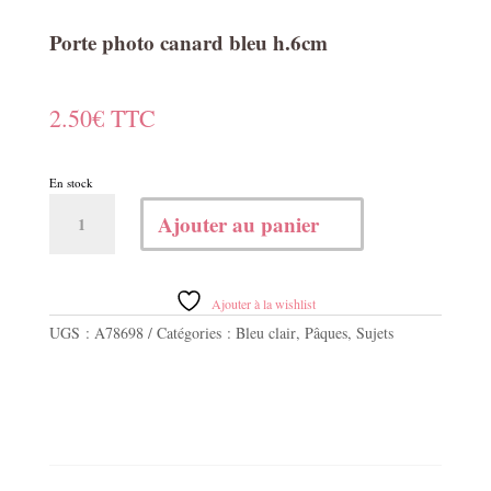
Porte photo canard bleu h.6cm
2.50
€
TTC
En stock
quantité
Ajouter au panier
de
Porte
photo
canard
Ajouter à la wishlist
bleu
UGS :
A78698
Catégories :
Bleu clair
,
Pâques
,
Sujets
h.6cm