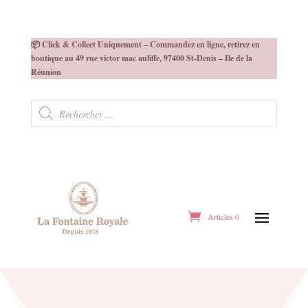
📦 Click & Collect Uniquement – Commandez en ligne, retirez en
boutique au 49 rue victor mac auliffe, 97400 St-Denis – Ile de la
Réunion
Recherche
de
produits
Articles 0