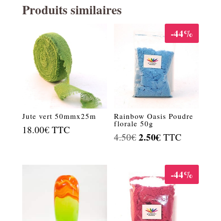
Produits similaires
-44%
Jute vert 50mmx25m
Rainbow Oasis Poudre
florale 50g
18.00
€
TTC
Le
2.50
€
Le
4.50
€
TTC
prix
prix
initial
actuel
-44%
était :
est :
4.50€.
2.50€.