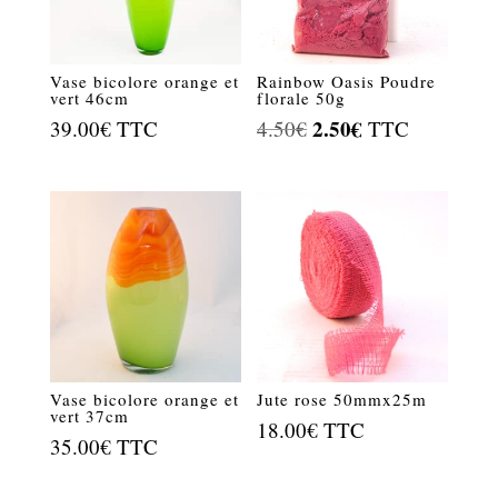
Vase bicolore orange et
Rainbow Oasis Poudre
vert 46cm
florale 50g
Le
2.50
€
Le
39.00
€
TTC
4.50
€
TTC
prix
prix
initial
actuel
était :
est :
4.50€.
2.50€.
Vase bicolore orange et
Jute rose 50mmx25m
vert 37cm
18.00
€
TTC
35.00
€
TTC